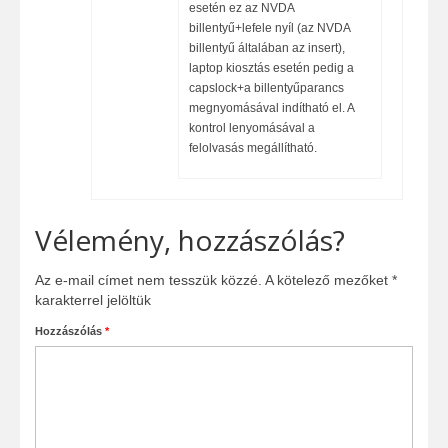
esetén ez az NVDA
billentyű+lefele nyíl (az NVDA
billentyű általában az insert),
laptop kiosztás esetén pedig a
capslock+a billentyűparancs
megnyomásával indítható el. A
kontrol lenyomásával a
felolvasás megállítható.
Vélemény, hozzászólás?
Az e-mail címet nem tesszük közzé.
A kötelező mezőket
*
karakterrel jelöltük
Hozzászólás
*