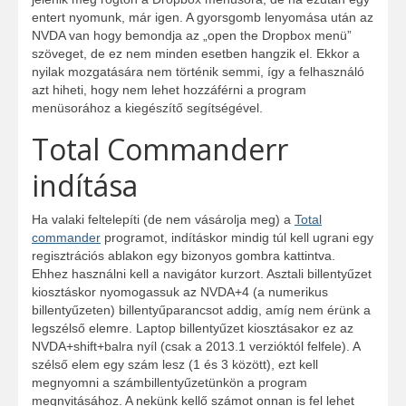
entert nyomunk, már igen. A gyorsgomb lenyomása után az
NVDA van hogy bemondja az „open the Dropbox menü”
szöveget, de ez nem minden esetben hangzik el. Ekkor a
nyilak mozgatására nem történik semmi, így a felhasználó
azt hiheti, hogy nem lehet hozzáférni a program
menüsorához a kiegészítő segítségével.
Total Commanderr
indítása
Ha valaki feltelepíti (de nem vásárolja meg) a
Total
commander
programot, indításkor mindig túl kell ugrani egy
regisztrációs ablakon egy bizonyos gombra kattintva.
Ehhez használni kell a navigátor kurzort. Asztali billentyűzet
kiosztáskor nyomogassuk az NVDA+4 (a numerikus
billentyűzeten) billentyűparancsot addig, amíg nem érünk a
legszélső elemre. Laptop billentyűzet kiosztásakor ez az
NVDA+shift+balra nyíl (csak a 2013.1 verzióktól felfele). A
szélső elem egy szám lesz (1 és 3 között), ezt kell
megnyomni a számbillentyűzetünkön a program
megnyitásához. A nekünk kellő számot onnan is fel lehet