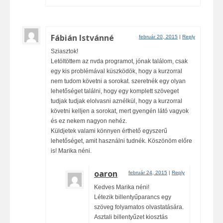
Fábián Istvánné
február 20, 2015
|
Reply
Sziasztok!
Letöltöttem az nvda programot, jónak találom, csak
egy kis problémával küszködök, hogy a kurzorral
nem tudom követni a sorokat. szeretnék egy olyan
lehetőséget találni, hogy egy komplett szöveget
tudjak tudjak elolvasni aznélkül, hogy a kurzorral
követni kelljen a sorokat, mert gyengén látó vagyok
és ez nekem nagyon nehéz.
Küldjetek valami könnyen érthető egyszerű
lehetőséget, amit használni tudnék. Köszönöm előre
is! Marika néni.
oaron
február 24, 2015
|
Reply
Kedves Marika néni!
Létezik billentyűparancs egy
szöveg folyamatos olvastatására.
Asztali billentyűzet kiosztás