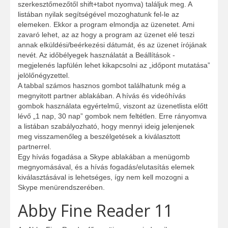
szerkesztőmezőtől shift+tabot nyomva) találjuk meg. A
listában nyilak segítségével mozoghatunk fel-le az
elemeken. Ekkor a program elmondja az üzenetet. Ami
zavaró lehet, az az hogy a program az üzenet elé teszi
annak elküldési/beérkezési dátumát, és az üzenet írójának
nevét. Az időbélyegek használatát a Beállítások -
megjelenés lapfülén lehet kikapcsolni az „időpont mutatása”
jelölőnégyzettel.
A tabbal számos hasznos gombot találhatunk még a
megnyitott partner ablakában. A hívás és videóhívás
gombok használata egyértelmű, viszont az üzenetlista előtt
lévő „1 nap, 30 nap” gombok nem feltétlen. Erre rányomva
a listában szabályozható, hogy mennyi ideig jelenjenek
meg visszamenőleg a beszélgetések a kiválasztott
partnerrel.
Egy hívás fogadása a Skype ablakában a menügomb
megnyomásával, és a hívás fogadás/elutasítás elemek
kiválasztásával is lehetséges, így nem kell mozogni a
Skype menürendszerében.
Abby Fine Reader 11