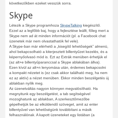
következőkben ezeket vesszük sorra.
Skype
Létezik a Skype programhoza
SkypeTalking
kiegészítő.
Ezzel az a legfőbb baj, hogy a fejlesztése leállt, főleg mert a
Skype nem ad át minden információt (pl. a Facebook chat
üzenetek már nem olvastathatók fel vele).
A Skype-ban már elérhető a „kisegítő lehetőségek” almenü,
ahol bekapcsolható a kiterjesztett billentyűzet kezelés, és a
képernyőolvasó mód is. Ezt az Extrák menüben érhetjük el
(az alt+e billentyűparanccsal a Skype ablakában állva).
Ezen kívül az alt+n lenyomása után, érdemes bekapcsolni
a kompakt nézetet is (ez csak akkor található meg, ha nem
ez az aktív) a nézet menüben. Ekkor minden beszélgetés új
ablakban nyílik meg.
Az üzenetváltás nagyon könnyen megvalósítható. Ha
megnyitunk egy beszélgetést, a tab segítségével
mozoghatunk az ablakban, A szerkesztőmezőbe
gépelhetjük be az elküldendő szöveget, amit az enter
billentyűvel van lehetőségünk továbbítani a másik
felhasználónak. A kapott üzeneteket egy listában (a