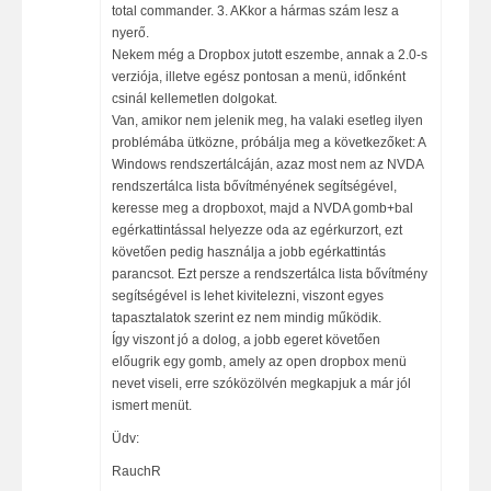
total commander. 3. AKkor a hármas szám lesz a
nyerő.
Nekem még a Dropbox jutott eszembe, annak a 2.0-s
verziója, illetve egész pontosan a menü, időnként
csinál kellemetlen dolgokat.
Van, amikor nem jelenik meg, ha valaki esetleg ilyen
problémába ütközne, próbálja meg a következőket: A
Windows rendszertálcáján, azaz most nem az NVDA
rendszertálca lista bővítményének segítségével,
keresse meg a dropboxot, majd a NVDA gomb+bal
egérkattintással helyezze oda az egérkurzort, ezt
követően pedig használja a jobb egérkattintás
parancsot. Ezt persze a rendszertálca lista bővítmény
segítségével is lehet kivitelezni, viszont egyes
tapasztalatok szerint ez nem mindig működik.
Így viszont jó a dolog, a jobb egeret követően
előugrik egy gomb, amely az open dropbox menü
nevet viseli, erre szóközölvén megkapjuk a már jól
ismert menüt.
Üdv:
RauchR