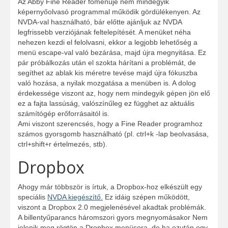
Az Abby Fine Reader főmenüje nem mindegyik
képernyőolvasó programmal működik gördülékenyen. Az
NVDA-val használható, bár előtte ajánljuk az NVDA
legfrissebb verziójának feltelepítését. A menüket néha
nehezen kezdi el felolvasni, ekkor a legjobb lehetőség a
menü escape-val való bezárása, majd újra megnyitása. Ez
pár próbálkozás után el szokta hárítani a problémát, de
segíthet az ablak kis méretre tevése majd újra fókuszba
való hozása, a nyilak mozgatása a menüben is. A dolog
érdekessége viszont az, hogy nem mindegyik gépen jön elő
ez a fajta lassúság, valószínűleg ez függhet az aktuális
számítógép erőforrásaitól is.
Ami viszont szerencsés, hogy a Fine Reader programhoz
számos gyorsgomb használható (pl. ctrl+k -lap beolvasása,
ctrl+shift+r értelmezés, stb).
Dropbox
Ahogy már többször is írtuk, a Dropbox-hoz elkészült egy
speciális
NVDA kiegészítő.
Ez idáig szépen működött,
viszont a Dropbox 2.0 megjelenésével akadtak problémák.
A billentyűparancs háromszori gyors megnyomásakor Nem
jelenik meg rögtön a Dropbox menüsora, de ha ezután egy