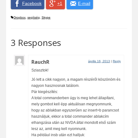
Facebook
+1
E-mail
Dropbox
,
segítség
,
Skype
3 Responses
RauchR
április 16, 2013
|
Reply
Sziasztok!
Jó lett a cikk nagyon, a magam részéről köszönöm és
nagyon hasznosnak találom.
Pár kiegészítés:
A total commanderben úgy is meg lehet állapítani,
mely gombot kell épp aktuálisan megnyomnunk,
hogy az ablakban egyszerűen az insert+b parancsot
használjuk, ekkor a total commander ablakcím
elhangzása után az NVDA által mondott első szám
lesz az, amit meg kell nyomnunk.
Ha például insb után ezt halljuk: