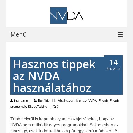
Menü
Kezdőoldal
Hasznos tippek
14
A programról
ÁPR 2013
az NVDA
Letöltések
használatához
Vocalizer vásárlás
Blog
írta
oaron
|
Beküldve ide:
Alkalmazások és az NVDA
,
Egyéb
,
Egyéb
programok
,
SkypeTalking
|
3
EOCast
Több helyről is kaptunk olyan visszajelzéseket, hogy az
Elérhetőségeink
NVDA nem működik egyes programokkal. Sok esetben ez
nincs így, csak tudni kell hozzá pár egyszerű módszert. A