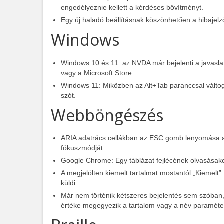
engedélyeznie kellett a kérdéses bővítményt.
Egy új haladó beállításnak köszönhetően a hibajel
Windows
Windows 10 és 11: az NVDA már bejelenti a javasl
vagy a Microsoft Store.
Windows 11: Miközben az Alt+Tab paranccsal váltog
szót.
Webböngészés
ARIA adatrács cellákban az ESC gomb lenyomása a t
fókuszmódját.
Google Chrome: Egy táblázat fejlécének olvasásako
A megjelölten kiemelt tartalmat mostantól „Kiemelt” t
küldi.
Már nem történik kétszeres bejelentés sem szóban
értéke megegyezik a tartalom vagy a név paraméte