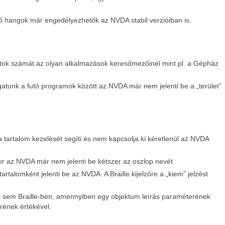
ző hangok már engedélyezhetők az NVDA stabil verzióiban is.
atok számát az olyan alkalmazások keresőmezőinél mint pl. a Gépház
atunk a futó programok között az NVDA már nem jelenti be a „terület”
artalom kezelését segíti és nem kapcsolja ki kéretlenül az NVDA
r az NVDA már nem jelenti be kétszer az oszlop nevét.
artalomként jelenti be az NVDA. A Braille kijelzőre a „kiem” jelzést
, sem Braille-ben, amennyiben egy objektum leírás paraméterének
rének értékével.