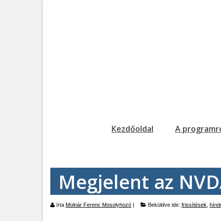
Kezdőoldal
A programr
Megjelent az NVD
írta
Molnár Ferenc Mosolyhozó
|
Beküldve ide:
frissítések
,
híre