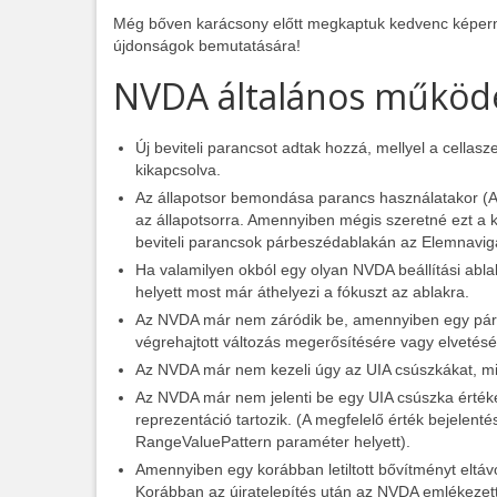
Még bőven karácsony előtt megkaptuk kedvenc képerny
újdonságok bemutatására!
NVDA általános működ
Új beviteli parancsot adtak hozzá, mellyel a cellasz
kikapcsolva.
Az állapotsor bemondása parancs használatakor (A
az állapotsorra. Amennyiben mégis szeretné ezt a k
beviteli parancsok párbeszédablakán az Elemnavig
Ha valamilyen okból egy olyan NVDA beállítási abl
helyett most már áthelyezi a fókuszt az ablakra.
Az NVDA már nem záródik be, amennyiben egy párb
végrehajtott változás megerősítésére vagy elvetésé
Az NVDA már nem kezeli úgy az UIA csúszkákat, min
Az NVDA már nem jelenti be egy UIA csúszka érté
reprezentáció tartozik. (A megfelelő érték bejelen
RangeValuePattern paraméter helyett).
Amennyiben egy korábban letiltott bővítményt eltávo
Korábban az újratelepítés után az NVDA emlékezett az