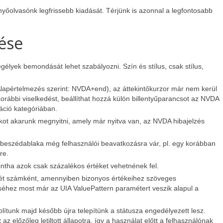
őolvasónk legfrissebb kiadását. Térjünk is azonnal a legfontosabb
ése
egélyek bemondását lehet szabályozni. Szín és stílus, csak stílus,
lapértelmezés szerint: NVDA+end), az áttekintőkurzor már nem kerül
orábbi viselkedést, beállíthat hozzá külön billentyűparancsot az NVDA
áció kategóriában.
akot akarunk megnyitni, amely már nyitva van, az NVDA hibajelzés
eszédablaka még felhasználói beavatkozásra vár, pl. egy korábban
re.
tha azok csak százalékos értéket vehetnének fel.
két számként, amennyiben bizonyos értékeihez szöveges
téséhez most már az UIA ValuePattern paramétert veszik alapul a
lítunk majd később újra telepítünk a státusza engedélyezett lesz.
 előzőleg letiltott állapotra, így a használat előtt a felhasználónak