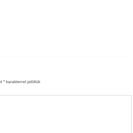
et
*
karakterrel jelöltük