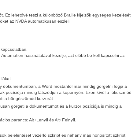
ót. Ez lehetővé teszi a különböző Braille kijelzők egységes kezelését
özöket az NVDA automatikusan észleli.
 kapcsolatban.
tomation használatával kezelje, azt előbb be kell kapcsolni az
llákat.
 dokumentumban, a Word mostantól már mindig görgetni fogja a
 pozíciója mindig látszódjon a képernyőn. Ezen kívül a fókuszmód
eti a böngészőmód kurzorát.
san görgeti a dokumentumot és a kurzor pozíciója is mindig a
iós parancs: Alt+Lenyíl és Alt+Felnyíl.
sok bejelentését vezérlő szkript és néhány más honosított szkript