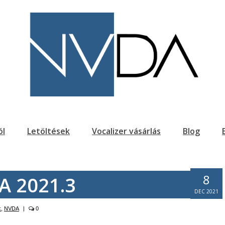
ól
Letöltések
Vocalizer vásárlás
Blog
8
A 2021.3
DEC 2021
k
,
NVDA
|
0