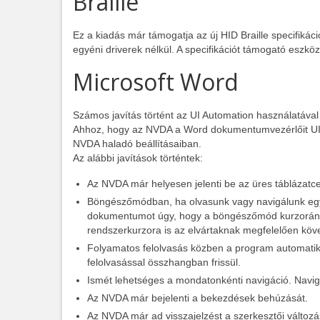
Braille
Ez a kiadás már támogatja az új HID Braille specifikáci
egyéni driverek nélkül. A specifikációt támogató eszk
Microsoft Word
Számos javítás történt az UI Automation használatával
Ahhoz, hogy az NVDA a Word dokumentumvezérlőit UI Au
NVDA haladó beállításaiban.
Az alábbi javítások történtek:
Az NVDA már helyesen jelenti be az üres táblázatce
Böngészőmódban, ha olvasunk vagy navigálunk egy
dokumentumot úgy, hogy a böngészőmód kurzorának
rendszerkurzora is az elvártaknak megfelelően köv
Folyamatos felolvasás közben a program automatiku
felolvasással összhangban frissül.
Ismét lehetséges a mondatonkénti navigáció. Navigác
Az NVDA már bejelenti a bekezdések behúzását.
Az NVDA már ad visszajelzést a szerkesztői változá