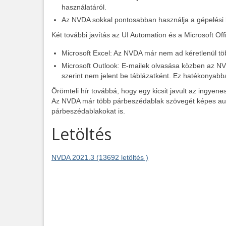
használatáról.
Az NVDA sokkal pontosabban használja a gépelési h
Két további javítás az UI Automation és a Microsoft 
Microsoft Excel: Az NVDA már nem ad kéretlenül többs
Microsoft Outlook: E-mailek olvasása közben az NV
szerint nem jelent be táblázatként. Ez hatékonyabbá
Örömteli hír továbbá, hogy egy kicsit javult az ingyen
Az NVDA már több párbeszédablak szövegét képes auto
párbeszédablakokat is.
Letöltés
NVDA 2021.3 (13692 letöltés )