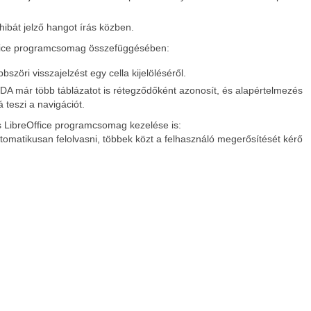
ibát jelző hangot írás közben.
Office programcsomag összefüggésében:
zöri visszajelzést egy cella kijelöléséről.
DA már több táblázatot is rétegződőként azonosít, és alapértelmezés
 teszi a navigációt.
es LibreOffice programcsomag kezelése is:
matikusan felolvasni, többek közt a felhasználó megerősítését kérő