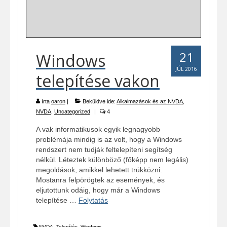
21
Windows
JÚL 2016
telepítése vakon
írta
oaron
|
Beküldve ide:
Alkalmazások és az NVDA
,
NVDA
,
Uncategorized
|
4
A vak informatikusok egyik legnagyobb
problémája mindig is az volt, hogy a Windows
rendszert nem tudják feltelepíteni segítség
nélkül. Léteztek különböző (főképp nem legális)
megoldások, amikkel lehetett trükközni.
Mostanra felpörögtek az események, és
eljutottunk odáig, hogy már a Windows
telepítése …
Folytatás
NVDA
,
Telepítés
,
Windows