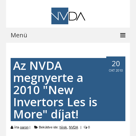
Menü
Kezdőoldal
Az NVDA
20
A programról
OKT 2010
megnyerte a
Letöltések
2010 "New
Vocalizer vásárlás
Invertors Les is
Blog
More" díjat!
EOCast
Elérhetőségeink
írta
oaron
|
Beküldve ide:
hírek
,
NVDA
|
0