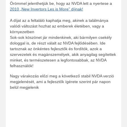
Örömmel jelenthetjük be, hogy az NVDA lett a nyertese a
2010 „New Invertors Les is More” díjnak!
A díjat az a feltaláló kaphatja meg, akinek a találmánya
valódi változást hozhat az emberek életében, vagy a
környezetben
Sok-sok köszönet jár mindenkinek, aki bármilyen csekély
dologgal is, de részt válalt az NVDA fejlődésében. Ide
tartoznak az önkéntes fejlesztők és fordítók, azok a
szervezetek és magánszemélyek, akik anyagilag segítettek
minket, és természetesen a legfontosabbak, az NVDA
felhasználók!
Nagy várakozás előzi meg a következő stabil NVDA verzió
megjelenését, ami a fejlesztők ígérete szerint pár napon
belül megjelenik