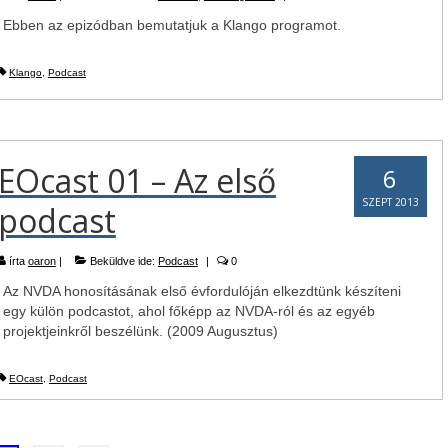
Ebben az epizódban bemutatjuk a Klango programot.
Klango
,
Podcast
EOcast 01 – Az első
6
SZEPT 2013
podcast
írta
oaron
|
Beküldve ide:
Podcast
|
0
Az NVDA honosításának első évfordulóján elkezdtünk készíteni
egy külön podcastot, ahol főképp az NVDA-ról és az egyéb
projektjeinkről beszélünk. (2009 Augusztus)
EOcast
,
Podcast