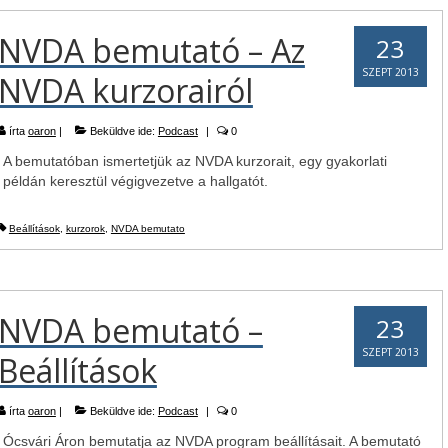
NVDA bemutató – Az
23
SZEPT 2013
NVDA kurzorairól
írta
oaron
|
Beküldve ide:
Podcast
|
0
A bemutatóban ismertetjük az NVDA kurzorait, egy gyakorlati
példán keresztül végigvezetve a hallgatót.
Beállítások
,
kurzorok
,
NVDA bemutato
NVDA bemutató –
23
SZEPT 2013
Beállítások
írta
oaron
|
Beküldve ide:
Podcast
|
0
Ócsvári Áron bemutatja az NVDA program beállításait. A bemutató