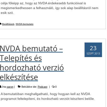
célja főképp az, hogy az NVDA érdekesebb funkcióival is
megismerkedhessen a felhasználó, így sok alap beállításról nem
esik szó.
Beállítások
,
NVDA bemutato
NVDA bemutató –
23
SZEPT 2013
Telepítés és
hordozható verzió
elkészítése
írta
oaron
|
Beküldve ide:
Podcast
|
0
A bemutatóban meghallgatható, hogy hogyan kell az NVDA
programot feltelepíteni, és hordozható verziót készíteni belőle.