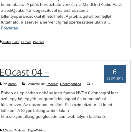
bemutatásra. A játék hordozható verziója, a MindGrid Audio Pack,
a JediQuake 4.2 kiegészítővel és testreszabott
billentyűparancsokkal itt letölthető. A játék a qstart.bat fájllal
futtatható, a szerver a server.cfg fájl szerkesztése után a …
Folytatás
AudioQuake
,
EOcast
,
Podcast
EOcast 04 –
6
SZEPT 2013
írta
oaron
|
Beküldve ide:
Podcast
,
Uncategorized
|
0
Ebben az epizótban néhány igen fontos NVDA újdonságról lesz
szó, egy-két egyéb programújdonsággal és bemutatóval
fűszerezve. Az epizódban említett Pico szintetizátort itt lehet
letölteni. A SkypeTalking weboldala a
http://skypetalking.googlecode.com webhelyen található.
EOcast
,
Podcast
,
SkypeTalking