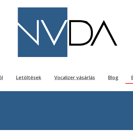
ól
Letöltések
Vocalizer vásárlás
Blog