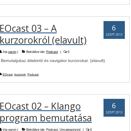
EOcast 03 – A
6
SZEPT 2013
kurzorokról (elavult)
írta
oaron
|
Beküldve ide:
Podcast
|
0
Bemutatjukaz áttekintő és navigátor kurzorokat. (elavult).
EOcast
,
kurzorok
,
Podcast
EOcast 02 – Klango
6
SZEPT 2013
program bemutatása
írta
oaron
|
Beküldve ide:
Podcast
,
Uncategorized
|
0