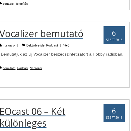
portable
,
Telepítés
Vocalizer bemutató
6
SZEPT 2013
írta
oaron
|
Beküldve ide:
Podcast
|
0
Bemutatjuk az Új Vocalizer beszédszintetizátort a Hobby rádióban.
bemutató
,
Podcast
,
Vocalizer
EOcast 06 – Két
6
SZEPT 2013
különleges