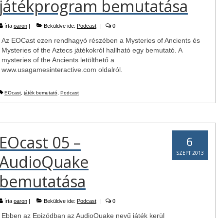
játékprogram bemutatása
írta
oaron
|
Beküldve ide:
Podcast
|
0
Az EOCast ezen rendhagyó részében a Mysteries of Ancients és
Mysteries of the Aztecs játékokról hallható egy bemutató. A
mysteries of the Ancients letölthető a
www.usagamesinteractive.com oldalról.
EOcast
,
játék bemutató
,
Podcast
EOcast 05 –
6
SZEPT 2013
AudioQuake
bemutatása
írta
oaron
|
Beküldve ide:
Podcast
|
0
Ebben az Epizódban az AudioQuake nevű játék kerül