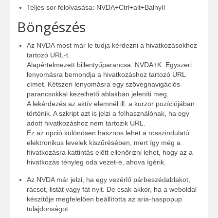
Teljes sor felolvasása: NVDA+Ctrl+alt+Balnyíl
Böngészés
Az NVDA most már le tudja kérdezni a hivatkozásokhoz
tartozó URL-t.
Alapértelmezett billentyűparancsa: NVDA+K. Egyszeri
lenyomásra bemondja a hivatkozáshoz tartozó URL
címet. Kétszeri lenyomásra egy szövegnavigációs
parancsokkal kezelhető ablakban jeleníti meg.
A lekérdezés az aktív elemnél ill. a kurzor pozíciójában
történik. A szkript azt is jelzi a felhasználónak, ha egy
adott hivatkozáshoz nem tartozik URL.
Ez az opció különösen hasznos lehet a rosszindulatú
elektronikus levelek kiszűrésében, mert így még a
hivatkozásra kattintás előtt ellenőrizni lehet, hogy az a
hivatkozás tényleg oda vezet-e, ahova ígérik.
Az NVDA már jelzi, ha egy vezérlő párbeszédablakot,
rácsot, listát vagy fát nyit. De csak akkor, ha a weboldal
készítője megfelelően beállította az aria-haspopup
tulajdonságot.