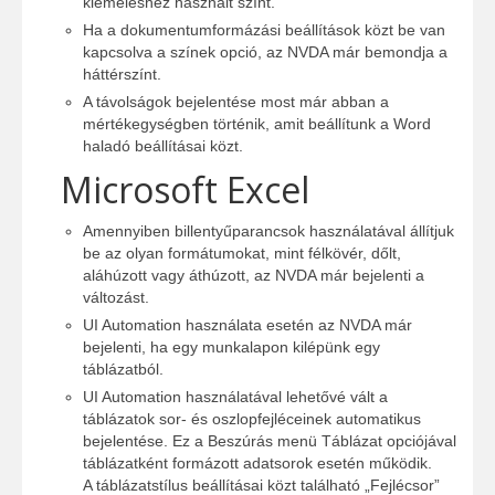
kiemeléshez használt színt.
Ha a dokumentumformázási beállítások közt be van
kapcsolva a színek opció, az NVDA már bemondja a
háttérszínt.
A távolságok bejelentése most már abban a
mértékegységben történik, amit beállítunk a Word
haladó beállításai közt.
Microsoft Excel
Amennyiben billentyűparancsok használatával állítjuk
be az olyan formátumokat, mint félkövér, dőlt,
aláhúzott vagy áthúzott, az NVDA már bejelenti a
változást.
UI Automation használata esetén az NVDA már
bejelenti, ha egy munkalapon kilépünk egy
táblázatból.
UI Automation használatával lehetővé vált a
táblázatok sor- és oszlopfejléceinek automatikus
bejelentése. Ez a Beszúrás menü Táblázat opciójával
táblázatként formázott adatsorok esetén működik.
A táblázatstílus beállításai közt található „Fejlécsor”