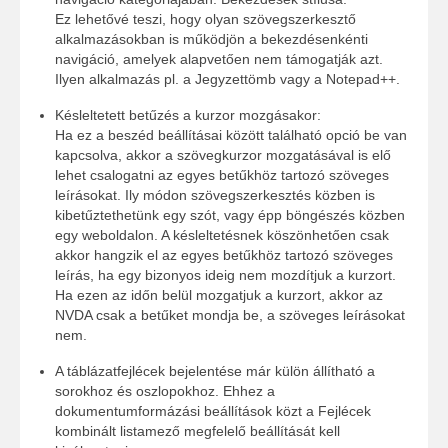
Ez lehetővé teszi, hogy olyan szövegszerkesztő
alkalmazásokban is működjön a bekezdésenkénti
navigáció, amelyek alapvetően nem támogatják azt.
Ilyen alkalmazás pl. a Jegyzettömb vagy a Notepad++.
Késleltetett betűzés a kurzor mozgásakor:
Ha ez a beszéd beállításai között található opció be van
kapcsolva, akkor a szövegkurzor mozgatásával is elő
lehet csalogatni az egyes betűkhöz tartozó szöveges
leírásokat. Ily módon szövegszerkesztés közben is
kibetűztethetünk egy szót, vagy épp böngészés közben
egy weboldalon. A késleltetésnek köszönhetően csak
akkor hangzik el az egyes betűkhöz tartozó szöveges
leírás, ha egy bizonyos ideig nem mozdítjuk a kurzort.
Ha ezen az időn belül mozgatjuk a kurzort, akkor az
NVDA csak a betűket mondja be, a szöveges leírásokat
nem.
A táblázatfejlécek bejelentése már külön állítható a
sorokhoz és oszlopokhoz. Ehhez a
dokumentumformázási beállítások közt a Fejlécek
kombinált listamező megfelelő beállítását kell