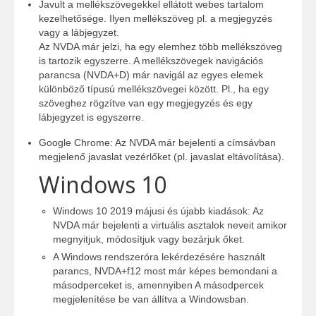
Javult a mellékszövegekkel ellátott webes tartalom
kezelhetősége. Ilyen mellékszöveg pl. a megjegyzés
vagy a lábjegyzet.
Az NVDA már jelzi, ha egy elemhez több mellékszöveg
is tartozik egyszerre. A mellékszövegek navigációs
parancsa (NVDA+D) már navigál az egyes elemek
különböző típusú mellékszövegei között. Pl., ha egy
szöveghez rögzítve van egy megjegyzés és egy
lábjegyzet is egyszerre.
Google Chrome: Az NVDA már bejelenti a címsávban
megjelenő javaslat vezérlőket (pl. javaslat eltávolítása).
Windows 10
Windows 10 2019 májusi és újabb kiadások: Az
NVDA már bejelenti a virtuális asztalok neveit amikor
megnyitjuk, módosítjuk vagy bezárjuk őket.
A Windows rendszeróra lekérdezésére használt
parancs, NVDA+f12 most már képes bemondani a
másodperceket is, amennyiben A másodpercek
megjelenítése be van állítva a Windowsban.