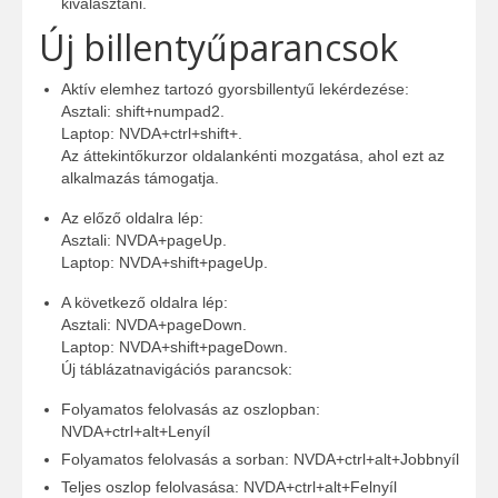
kiválasztani.
Új billentyűparancsok
Aktív elemhez tartozó gyorsbillentyű lekérdezése:
Asztali: shift+numpad2.
Laptop: NVDA+ctrl+shift+.
Az áttekintőkurzor oldalankénti mozgatása, ahol ezt az
alkalmazás támogatja.
Az előző oldalra lép:
Asztali: NVDA+pageUp.
Laptop: NVDA+shift+pageUp.
A következő oldalra lép:
Asztali: NVDA+pageDown.
Laptop: NVDA+shift+pageDown.
Új táblázatnavigációs parancsok:
Folyamatos felolvasás az oszlopban:
NVDA+ctrl+alt+Lenyíl
Folyamatos felolvasás a sorban: NVDA+ctrl+alt+Jobbnyíl
Teljes oszlop felolvasása: NVDA+ctrl+alt+Felnyíl