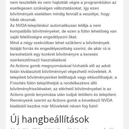
nem tesztelték és nem hajtották végre a programkódon az
esetlegesen szükséges változtatásokat, így ezen
bővítmények esetében mindig fennáll a veszélye, hogy
hibát okoznak.
Az NVDA telepítéskor automatikusan letiltja a nem
kompatibilis bővítményeket, de ezen a fülön lehetőség van
saját felelősségre engedélyezni őket.
Mind a négy szekcióban lehet szűkíteni a bővítmények
listáját forrás és engedélyezettség szerint, de akár rá is
kereshetünk egy konkrét bővítményre a keresés
szerkesztőmező használatával.
Az Actions gomb megnyomásával hívhatók elő az adott
listán kiválasztott bővítménnyel végezhető műveletek. A
telepített bővítményeinket letilthatjuk vagy eltávolíthatjuk; a
Frissítés fülön telepíthetjük a rendelkezésre álló
bővítményfrissítéseket; az elérhető bővítményeket is az
Actions gomb lenyomása után tudjuk letölteni és telepíteni.
Reményeink szerint az Actions gomb a következő NVDA
kiadástól kezdve már Műveletek néven fog futni!
Új hangbeállítások