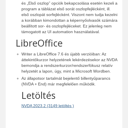
és „Első oszlop” opciók bekapcsolása esetén kezeli a
program a táblázat első sorát oszlopfejlécként, ill.
első oszlopát sorfejlécként. Viszont nem tudja kezelni
a korábban kimondottan a képernyőolvasók számára
beállított sor- és oszlopfejléceket. Ez jelenleg nem
támogatott az UI automation használatával.
LibreOffice
Writer a LibreOffice 7.6 és újabb verzióiban: Az
áttekintőkurzor helyzetének lekérdezésekor az NVDA
bemondja a rendszerkurzor/rendszerfókusz relatív
helyzetét a lapon, úgy, mint a Microsoft Wordben.
Az állapotsor tartalmát bejelentő billentyűparancs
(NVDA + End) már megfelelően működik.
Letöltés
NVDA 2023.2 (3149 letöltés )