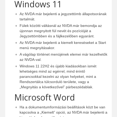
Windows 11
Az NVDA már bejelenti a jegyzettömb állapotsorának
tartalmát.
Fülek közötti váltásnál az NVDA már bemondja az
újonnan megnyitott fül nevét és pozícióját a
Jegyzettömbben és a fájlkezelőben egyaránt.
Az NVDA már bejelenti a kiemelt kereséseket a Start
menü megnyitásakor.
A vágólap történet menüjének elemei már kezelhetők
az NVDA-val.
Windows 11 22H2 és újabb kiadásokban ismét
lehetséges mind az egérrel, mind érintő
parancsokkal kezelni az olyan helyeket, mint a
Rendszertálca túlcsorduló területe, vagy a
„Megnyitás a következővel” párbeszédablak.
Microsoft Word
Ha a dokumentumformázási beállítások közt be van
kapcsolva a „Kiemelt” opció, az NVDA már bejelenti a