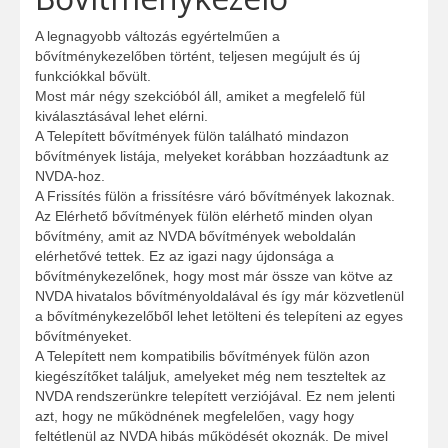
A legnagyobb változás egyértelműen a
bővítménykezelőben történt, teljesen megújult és új
funkciókkal bővült.
Most már négy szekcióból áll, amiket a megfelelő fül
kiválasztásával lehet elérni.
A Telepített bővítmények fülön található mindazon
bővítmények listája, melyeket korábban hozzáadtunk az
NVDA-hoz.
A Frissítés fülön a frissítésre váró bővítmények lakoznak.
Az Elérhető bővítmények fülön elérhető minden olyan
bővítmény, amit az NVDA bővítmények weboldalán
elérhetővé tettek. Ez az igazi nagy újdonsága a
bővítménykezelőnek, hogy most már össze van kötve az
NVDA hivatalos bővítményoldalával és így már közvetlenül
a bővítménykezelőből lehet letölteni és telepíteni az egyes
bővítményeket.
A Telepített nem kompatibilis bővítmények fülön azon
kiegészítőket találjuk, amelyeket még nem teszteltek az
NVDA rendszerünkre telepített verziójával. Ez nem jelenti
azt, hogy ne működnének megfelelően, vagy hogy
feltétlenül az NVDA hibás működését okoznák. De mivel