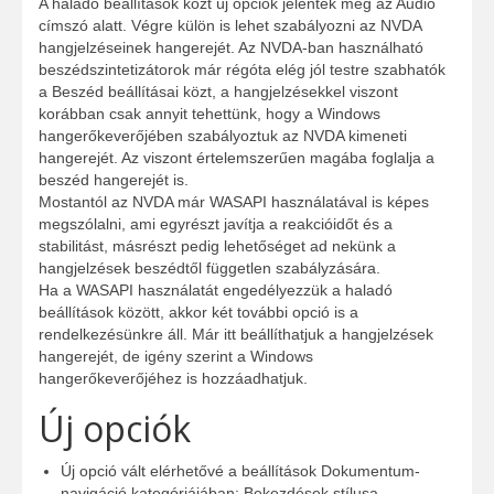
A haladó beállítások közt új opciók jelentek meg az Audió
címszó alatt. Végre külön is lehet szabályozni az NVDA
hangjelzéseinek hangerejét. Az NVDA-ban használható
beszédszintetizátorok már régóta elég jól testre szabhatók
a Beszéd beállításai közt, a hangjelzésekkel viszont
korábban csak annyit tehettünk, hogy a Windows
hangerőkeverőjében szabályoztuk az NVDA kimeneti
hangerejét. Az viszont értelemszerűen magába foglalja a
beszéd hangerejét is.
Mostantól az NVDA már WASAPI használatával is képes
megszólalni, ami egyrészt javítja a reakcióidőt és a
stabilitást, másrészt pedig lehetőséget ad nekünk a
hangjelzések beszédtől független szabályzására.
Ha a WASAPI használatát engedélyezzük a haladó
beállítások között, akkor két további opció is a
rendelkezésünkre áll. Már itt beállíthatjuk a hangjelzések
hangerejét, de igény szerint a Windows
hangerőkeverőjéhez is hozzáadhatjuk.
Új opciók
Új opció vált elérhetővé a beállítások Dokumentum-
navigáció kategóriájában: Bekezdések stílusa.