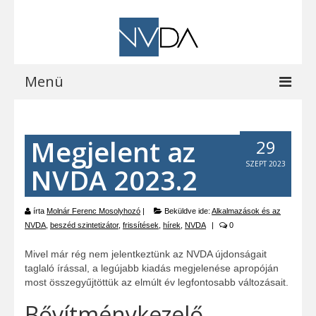
Menü
Kezdőoldal
Megjelent az
29
A programról
SZEPT 2023
NVDA 2023.2
Letöltések
Vocalizer vásárlás
írta
Molnár Ferenc Mosolyhozó
|
Beküldve ide:
Alkalmazások és az
NVDA
,
beszéd szintetizátor
,
frissítések
,
hírek
,
NVDA
|
0
Blog
Mivel már rég nem jelentkeztünk az NVDA újdonságait
EOCast
taglaló írással, a legújabb kiadás megjelenése apropóján
most összegyűjtöttük az elmúlt év legfontosabb változásait.
Elérhetőségeink
Bővítménykezelő