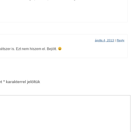
április 4, 2013
|
Reply
étszer is. Ezt nem hiszem el. Bejött.
et
*
karakterrel jelöltük