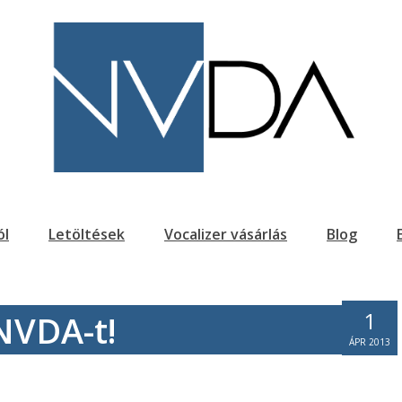
ól
Letöltések
Vocalizer vásárlás
Blog
1
NVDA-t!
ÁPR 2013