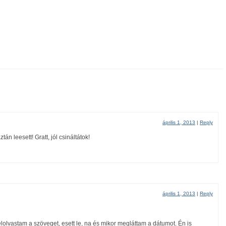
április 1, 2013
|
Reply
n leesett! Gratt, jól csináltátok!
április 1, 2013
|
Reply
lolvastam a szöveget, esett le, na és mikor megláttam a dátumot. Én is