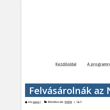
Kezdőoldal
A programr
Felvásárolnák az 
írta
oaron
|
Beküldve ide:
NVDA
|
3