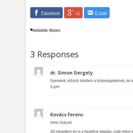
Facebook
+1
E-mail
felvásárlás
,
Monaco
3 Responses
dr. Simon Gergely
Gyerekek, először felültem a hülyeségeteknek, de aztá
S.geri
Kovács Ferenc
Hello Srácok!
Jól megettem én is a headline alapján, csak mikor e