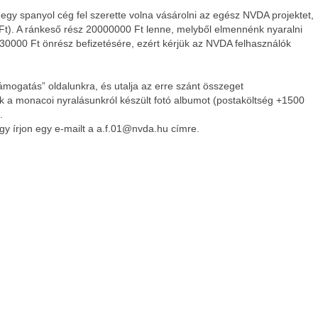
egy spanyol cég fel szerette volna vásárolni az egész NVDA projektet,
t). A ránkeső rész 20000000 Ft lenne, melyből elmennénk nyaralni
0000 Ft önrész befizetésére, ezért kérjük az NVDA felhasználók
ámogatás” oldalunkra, és utalja az erre szánt összeget
k a monacoi nyralásunkról készült fotó albumot (postaköltség +1500
.
gy írjon egy e-mailt a a.f.01@nvda.hu címre.