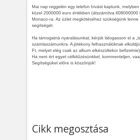
Mai nap reggelén egy telefon hívást kaptunk, melyben 
közel 2000000 euro értékben (átszámítva 608000000 F
Monaco-ra. Az üzlet megkötéséhez szükségünk lenne 3
segítségét.
Ha támogatná nyaralásunkat, kérjük látogasson el a „t
számlaszámunkra. A jótékony felhasználóknak elküldjü
Ft, melyet elég csak az album elkészültekor befizetnie)
Ha nem ért egyet célkitűzésünkkel, kommenteljen, vaa
Segítségüket előre is köszönjük!
Cikk megosztása