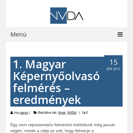
Menü
Kezdőoldal
1. Magyar
15
A programról
ÁPR 2013
Képernyőolvasó
Letöltések
felmérés –
Vocalizer vásárlás
eredmények
Blog
EOCast
írta
oaron
|
Beküldve ide:
hírek
,
NVDA
|
0
Elérhetőségeink
Egy nem reprezentatív felmérést indítottunk még január
végén, minek a célja az volt, hogy felmérje a