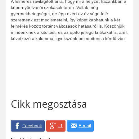
A felmérés rávilágított arra, hogy mi a helyzet hazánkban a
képernyőolvasói szokások terén. Voltak még
gyermekbetegségei, de épp ezért az év vége felé
szeretnénk ezt megismételni, így képet kaphatunk a két
felmérés között történt változások hatásairól is. Köszönjük
mindenkinek a kitöltést, és az építő jellegű kritikákat is, amit
következő alkalommal igyekszünk beleépíteni a kérdőívbe.
Cikk megosztása
Facebook
+1
E-mail