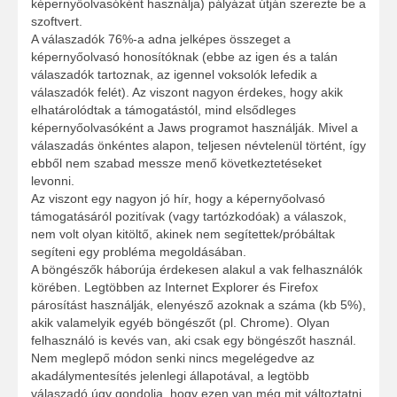
képernyőolvasóként használja) pályázat útján szerezte be a
szoftvert.
A válaszadók 76%-a adna jelképes összeget a
képernyőolvasó honosítóknak (ebbe az igen és a talán
válaszadók tartoznak, az igennel voksolók lefedik a
válaszadók felét). Az viszont nagyon érdekes, hogy akik
elhatárolódtak a támogatástól, mind elsődleges
képernyőolvasóként a Jaws programot használják. Mivel a
válaszadás önkéntes alapon, teljesen névtelenül történt, így
ebből nem szabad messze menő következtetéseket
levonni.
Az viszont egy nagyon jó hír, hogy a képernyőolvasó
támogatásáról pozitívak (vagy tartózkodóak) a válaszok,
nem volt olyan kitöltő, akinek nem segítettek/próbáltak
segíteni egy probléma megoldásában.
A böngészők háborúja érdekesen alakul a vak felhasználók
körében. Legtöbben az Internet Explorer és Firefox
párosítást használják, elenyésző azoknak a száma (kb 5%),
akik valamelyik egyéb böngészőt (pl. Chrome). Olyan
felhasználó is kevés van, aki csak egy böngészőt használ.
Nem meglepő módon senki nincs megelégedve az
akadálymentesítés jelenlegi állapotával, a legtöbb
válaszadó úgy gondolja, hogy ezen van még mit változtatni.