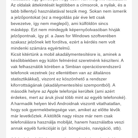
Az oldalak áttekintését legtöbben a címsorok, a nyilak, és a
tabb billentyű használatával teszik meg. Sokan nem ismerik
a jelzőpontokat (ez a megoldás pár éve lett csak
bevezetve, így nem meglepő), ami külföldön sincs
másképp. Ezt nem mindegyik képernyőolvasóban hívják
jelzőpontnak, így pl. a Jaws for Windows szoftverében
szakasz jelzőnek lett fordítva, ezért a kérdés nem volt
mindenki számára egyértelmű.
Kicsit kitértünk a mobil akadálymentesítésre is, aminek a
későbbiekben egy külön felmérést szeretnénk készíteni. A
vak felhasználók körében a Simbian operációsrendszerű
telefonok vezetnek (ez ellentétben van az általános
statisztikákkal), viszont ez köszönhető a rendszer
kiforrottságának (akadálymentesítési szempontból). A
második helyre az Apple telefonjai kerültek (ami azért
érdekes, mert az áruk jóval több mint az egyéb telefonoké).
A harmadik helyen lévő Androidnak viszontt vitathatatlan,
hogy sok gyermekbetegsége van, amiket az előtte lévők
már levetkőztek. A kitöltők nagy része már nem csak
telefonálásra használja mobilját, hanem használatba veszi
annak egyéb funkcióját is (pl. böngészés, navigáció, stb).