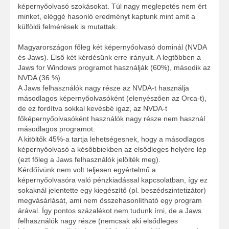
képernyőolvasó szokásokat. Túl nagy meglepetés nem ért
minket, eléggé hasonló eredményt kaptunk mint amit a
külföldi felmérések is mutattak.
Magyarországon főleg két képernyőolvasó dominál (NVDA
és Jaws). Első két kérdésünk erre irányult. A legtöbben a
Jaws for Windows programot használják (60%), második az
NVDA (36 %).
A Jaws felhasználók nagy része az NVDA-t használja
másodlagos képernyőolvasóként (elenyészően az Orca-t),
de ez fordítva sokkal kevésbé igaz, az NVDA-t
főképernyőolvasóként használók nagy része nem használ
másodlagos programot.
A kitöltők 45%-a tartja lehetségesnek, hogy a másodlagos
képernyőolvasó a későbbiekben az elsődleges helyére lép
(ezt főleg a Jaws felhasználók jelölték meg).
Kérdőívünk nem volt teljesen egyértelmű a
képernyőolvasóra való pénzkiadással kapcsolatban, így ez
sokaknál jelentette egy kiegészítő (pl. beszédszintetizátor)
megvásárlását, ami nem összehasonlítható egy program
árával. Így pontos százalékot nem tudunk írni, de a Jaws
felhasználók nagy része (nemcsak aki elsődleges