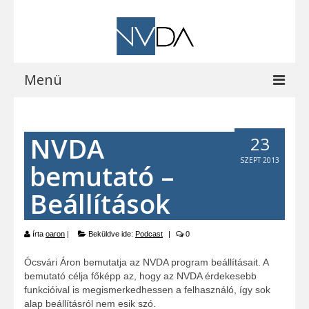
Menü
Kezdőoldal
NVDA
23
A programról
SZEPT 2013
bemutató –
Letöltések
Beállítások
Vocalizer vásárlás
Blog
írta
oaron
|
Beküldve ide:
Podcast
|
0
EOCast
Ócsvári Áron bemutatja az NVDA program beállításait. A
bemutató célja főképp az, hogy az NVDA érdekesebb
Elérhetőségeink
funkcióival is megismerkedhessen a felhasználó, így sok
alap beállításról nem esik szó.