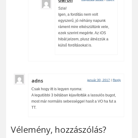
oaron
Szia!
Igen, a fordítás nem volt
egyszerű, jó néhány napunk
ráment mire elkészültünk vele,
ezek szerint megérte. Az iOS
hibát jelzem, plusz átnézzük a
külső fordításokat is.
adns
január 30, 2017
|
Reply
Csak hogy itt is legyen nyoma:
A legutóbbi 3 bétában kijavították a lassulós bugot,
most már normális sebességgel hasít a VO ha fut a
TT.
Vélemény, hozzászólás?