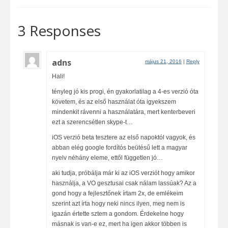
3 Responses
adns
május 21, 2016
|
Reply
Hali!
tényleg jó kis progi, én gyakorlatilag a 4-es verzió óta
követem, és az első használat óta igyekszem
mindenkit rávenni a használatára, mert kenterbeveri
ezt a szerencsétlen skype-t…
iOS verzió beta tesztere az első napoktól vagyok, és
abban elég google fordítós beütésű lett a magyar
nyelv néhány eleme, ettől független jó…
aki tudja, próbálja már ki az iOS verziót hogy amikor
használja, a VO gesztusai csak nálam lassúak? Az a
gond hogy a fejlesztőnek írtam 2x, de emlékeim
szerint azt írta hogy neki nincs ilyen, meg nem is
igazán értette sztem a gondom. Érdekelne hogy
másnak is van-e ez, mert ha igen akkor többen is