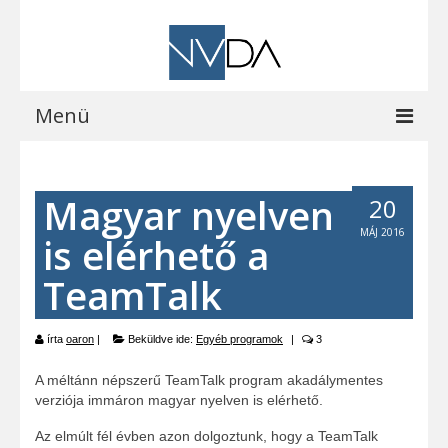
Menü
Kezdőoldal
Magyar nyelven
20
A programról
MÁJ 2016
is elérhető a
Letöltések
TeamTalk
Vocalizer vásárlás
Blog
írta
oaron
|
Beküldve ide:
Egyéb programok
|
3
EOCast
A méltánn népszerű TeamTalk program akadálymentes
verziója immáron magyar nyelven is elérhető.
Elérhetőségeink
Az elmúlt fél évben azon dolgoztunk, hogy a TeamTalk