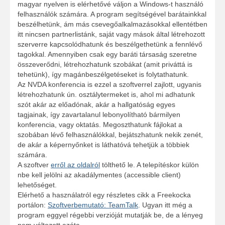
magyar nyelven is elérhetővé váljon a Windows-t használó
felhasználók számára. A program segítségével barátainkkal
beszélhetünk, ám más csevegőalkalmazásokkal ellentétben
itt nincsen partnerlistánk, saját vagy mások által létrehozott
szerverre kapcsolódhatunk és beszélgethetünk a fennlévő
tagokkal. Amennyiben csak egy baráti társaság szeretne
összeverődni, létrehozhatunk szobákat (amit priváttá is
tehetünk), így magánbeszélgetéseket is folytathatunk.
Az NVDA konferencia is ezzel a szoftverrel zajlott, ugyanis
létrehozhatunk ún. osztálytermeket is, ahol mi adhatunk
szót akár az előadónak, akár a hallgatóság egyes
tagjainak, így zavartalanul lebonyolítható bármilyen
konferencia, vagy oktatás. Megoszthatunk fájlokat a
szobában lévő felhasználókkal, bejátszhatunk nekik zenét,
de akár a képernyőnket is láthatóvá tehetjük a többiek
számára.
A szoftver
erről az oldalról
tölthető le. A telepítéskor külön
nbe kell jelölni az akadálymentes (accessible client)
lehetőséget.
Elérhető a használatról egy részletes cikk a Freekocka
portálon:
Szoftverbemutató: TeamTalk
. Ugyan itt még a
program eggyel régebbi verzióját mutatják be, de a lényeg