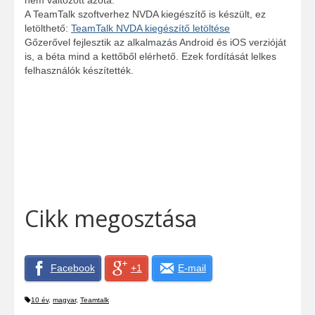
nem változott azóta.
A TeamTalk szoftverhez NVDA kiegészítő is készült, ez
letölthető:
TeamTalk NVDA kiegészítő letöltése
Gőzerővel fejlesztik az alkalmazás Android és iOS verzióját
is, a béta mind a kettőből elérhető. Ezek fordítását lelkes
felhasználók készítették.
Cikk megosztása
Facebook
+1
E-mail
10 év
,
magyar
,
Teamtalk