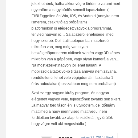
jelezhetnénk, hátha akkor végre történne valami mert
egyenlőre a nagy büdös semmit tapasztalom:(…
Ettől független én Win, iOS, és Android (annyira nem
ismerem, csak futólag próbáltam)
platformokon is elégedett vagyok a programmal,
tényleg nagyon jó… Saját szeró lehetősége, meg
hogy sztereó. Dell Lati laptopomban is sztereó
mikrofon van, meg még van olyan
beszélgetőpartnerem akiknek szintén vagy 3D képes
mikrofon van a gépében, vagy olyan kamerája van…
Na most ezeket nagyon jól lehet hallani. A
mobilszolgáltatók vo-ip tiltása annyira nem zavarja,
rendületlenül lehet vele végigdumálni lazácska 1
órás autóutakat (hosszabban még nem próbáltam)…
Szal ez egy nagyon király program, én nagyon
elégedett vagyok vele, fejlesztőnek további sok sikert.
Ja magyar fordításon én is ütyködtem, de időhiány
miatt meg a nagy mennyiség miatt végül nem
fordítottam tovább az alap funkcióknál, így örülök
hogy végre volt aki megcsinálta:).
május 21, 2016
|
Reply