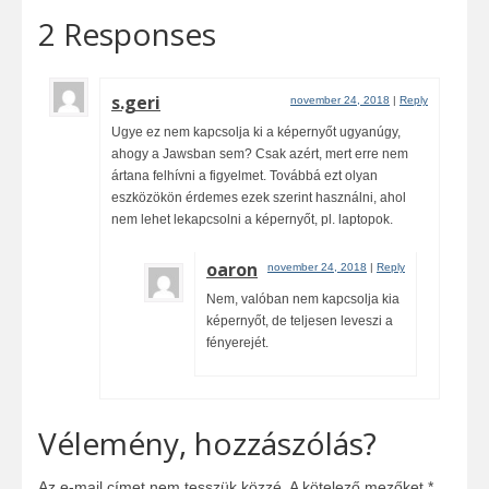
2 Responses
s.geri
november 24, 2018
|
Reply
Ugye ez nem kapcsolja ki a képernyőt ugyanúgy,
ahogy a Jawsban sem? Csak azért, mert erre nem
ártana felhívni a figyelmet. Továbbá ezt olyan
eszközökön érdemes ezek szerint használni, ahol
nem lehet lekapcsolni a képernyőt, pl. laptopok.
oaron
november 24, 2018
|
Reply
Nem, valóban nem kapcsolja kia
képernyőt, de teljesen leveszi a
fényerejét.
Vélemény, hozzászólás?
Az e-mail címet nem tesszük közzé.
A kötelező mezőket
*