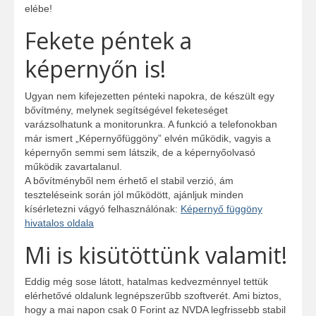
elébe!
Fekete péntek a
képernyőn is!
Ugyan nem kifejezetten pénteki napokra, de készült egy
bővítmény, melynek segítségével feketeséget
varázsolhatunk a monitorunkra. A funkció a telefonokban
már ismert „Képernyőfüggöny” elvén működik, vagyis a
képernyőn semmi sem látszik, de a képernyőolvasó
működik zavartalanul.
A bővítményből nem érhető el stabil verzió, ám
teszteléseink során jól működött, ajánljuk minden
kísérletezni vágyó felhasználónak:
Képernyő függöny
hivatalos oldala
Mi is kisütöttünk valamit!
Eddig még sose látott, hatalmas kedvezménnyel tettük
elérhetővé oldalunk legnépszerűbb szoftverét. Ami biztos,
hogy a mai napon csak 0 Forint az NVDA legfrissebb stabil