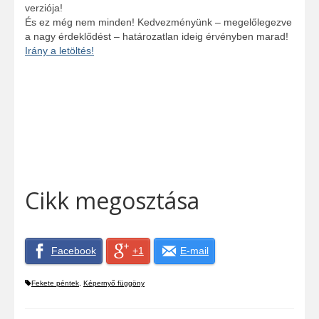
verziója!
És ez még nem minden! Kedvezményünk – megelőlegezve
a nagy érdeklődést – határozatlan ideig érvényben marad!
Irány a letöltés!
Cikk megosztása
Facebook
+1
E-mail
Fekete péntek
,
Képernyő függöny