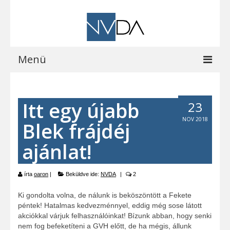
Menü
Kezdőoldal
Itt egy újabb
23
A programról
NOV 2018
Blek frájdéj
Letöltések
ajánlat!
Vocalizer vásárlás
Blog
írta
oaron
|
Beküldve ide:
NVDA
|
2
EOCast
Ki gondolta volna, de nálunk is beköszöntött a Fekete
péntek! Hatalmas kedvezménnyel, eddig még sose látott
Elérhetőségeink
akciókkal várjuk felhasználóinkat! Bízunk abban, hogy senki
nem fog befeketíteni a GVH előtt, de ha mégis, állunk