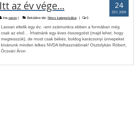
Itt az év vége…
24
DEC 2009
írta
oaron
|
Beküldve ide:
Nincs kategorizálva
|
0
Lassan eltelik egy év, -ami számunkra ebben a formában még
csak az első… Írhatnánk egy éves összegzést (majd lehet, hogy
megtesszük), de most csak békés, boldog karácsonyi ünnepeket
kívánunk minden lelkes NVDA felhasználónak! Osztolykán Róbert,
Ócsvári Áron