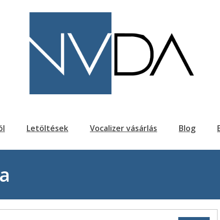
ól
Letöltések
Vocalizer vásárlás
Blog
va