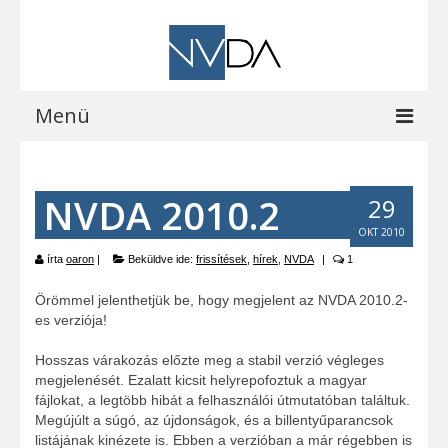
Menü
Kezdőoldal
NVDA 2010.2
29
A programról
OKT 2010
Letöltések
írta
oaron
|
Beküldve ide:
frissítések
,
hírek
,
NVDA
|
1
Vocalizer vásárlás
Örömmel jelenthetjük be, hogy megjelent az NVDA 2010.2-
es verziója!
Blog
Hosszas várakozás előzte meg a stabil verzió végleges
EOCast
megjelenését. Ezalatt kicsit helyrepofoztuk a magyar
fájlokat, a legtöbb hibát a felhasználói útmutatóban találtuk.
Elérhetőségeink
Megújúlt a súgó, az újdonságok, és a billentyűparancsok
listájának kinézete is. Ebben a verzióban a már régebben is