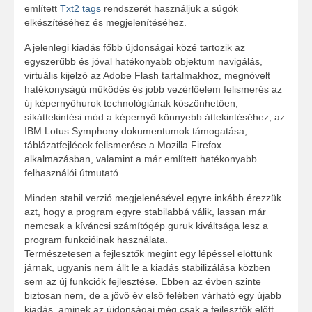
említett
Txt2 tags
rendszerét használjuk a súgók
elkészítéséhez és megjelenítéséhez.
A jelenlegi kiadás főbb újdonságai közé tartozik az
egyszerűbb és jóval hatékonyabb objektum navigálás,
virtuális kijelző az Adobe Flash tartalmakhoz, megnövelt
hatékonyságú működés és jobb vezérlőelem felismerés az
új képernyőhurok technológiának köszönhetően,
síkáttekintési mód a képernyő könnyebb áttekintéséhez, az
IBM Lotus Symphony dokumentumok támogatása,
táblázatfejlécek felismerése a Mozilla Firefox
alkalmazásban, valamint a már említett hatékonyabb
felhasználói útmutató.
Minden stabil verzió megjelenésével egyre inkább érezzük
azt, hogy a program egyre stabilabbá válik, lassan már
nemcsak a kíváncsi számítógép guruk kiváltsága lesz a
program funkcióinak használata.
Természetesen a fejlesztők megint egy lépéssel elöttünk
járnak, ugyanis nem állt le a kiadás stabilizálása közben
sem az új funkciók fejlesztése. Ebben az évben szinte
biztosan nem, de a jövő év első felében várható egy újabb
kiadás, aminek az újdonságai még csak a fejlesztők elött