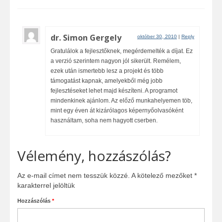
dr. Simon Gergely
október 30, 2010
|
Reply
Gratulálok a fejlesztőknek, megérdemelték a díjat. Ez
a verzió szerintem nagyon jól sikerült. Remélem,
ezek után ismertebb lesz a projekt és több
támogatást kapnak, amelyekből még jobb
fejlesztéseket lehet majd készíteni. A programot
mindenkinek ajánlom. Az előző munkahelyemen töb,
mint egy éven át kizárólagos képernyőolvasóként
használtam, soha nem hagyott cserben.
Vélemény, hozzászólás?
Az e-mail címet nem tesszük közzé.
A kötelező mezőket
*
karakterrel jelöltük
Hozzászólás
*