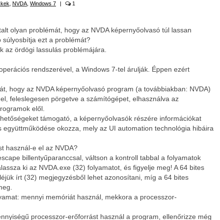
kkek
,
NVDA
,
Windows 7
|
1
alt olyan problémát, hogy az NVDA képernyőolvasó túl lassan
 súlyosbítja ezt a problémát?
k az ördögi lassulás problémájára.
operációs rendszerével, a Windows 7-tel árulják. Éppen ezért
émát, hogy az NVDA képernyőolvasó program (a továbbiakban: NVDA)
 el, feleslegesen pörgetve a számítógépet, elhasználva az
programok elől.
ehetőségeket támogató, a képernyőolvasók részére információkat
s együttműködése okozza, mely az UI automation technológia hibáira
ást használ-e el az NVDA?
escape billentyűparanccsal, váltson a kontroll tabbal a folyamatok
válassza ki az NVDA.exe (32) folyamatot, és figyelje meg! A 64 bites
jük írt (32) megjegyzésből lehet azonosítani, míg a 64 bites
meg.
olyamat: mennyi memóriát használ, mekkora a processzor-
mennyiségű processzor-erőforrást használ a program, ellenőrizze még