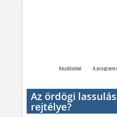
Kezdőoldal
A programr
Az ördögi lassulá
rejtélye?