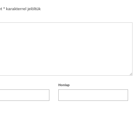
et
*
karakterrel jelöltük
Honlap