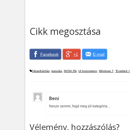
Cikk megosztása
Facebook
+1
E-mail
hibaelhárítás
,
lassulás
,
NVDA.INI
,
UI Automation
,
Windows 7
,
“Enabled =
Beni
Nesze semmi, fogd meg jól kategória…
Vélemény, hozzászólás?