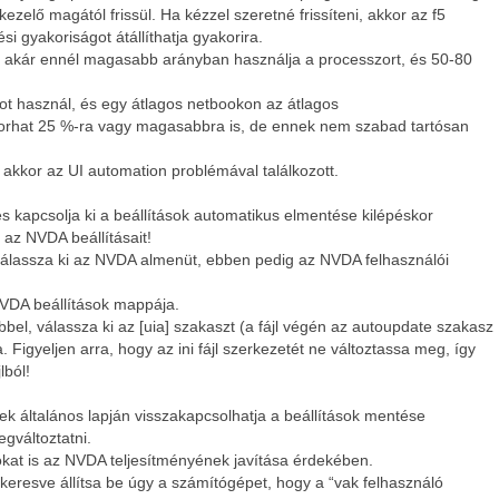
zelő magától frissül. Ha kézzel szeretné frissíteni, akkor az f5
si gyakoriságot átállíthatja gyakorira.
 akár ennél magasabb arányban használja a processzort, és 50-80
t használ, és egy átlagos netbookon az átlagos
gorhat 25 %-ra vagy magasabbra is, de ennek nem szabad tartósan
kkor az UI automation problémával találkozott.
s kapcsolja ki a beállítások automatikus elmentése kilépéskor
 az NVDA beállításait!
 válassza ki az NVDA almenüt, ebben pedig az NVDA felhasználói
 NVDA beállítások mappája.
bbel, válassza ki az [uia] szakaszt (a fájl végén az autoupdate szakasz
ra. Figyeljen arra, hogy az ini fájl szerkezetét ne változtassa meg, így
lból!
ek általános lapján visszakapcsolhatja a beállítások mentése
egváltoztatni.
tokat is az NVDA teljesítményének javítása érdekében.
ákeresve állítsa be úgy a számítógépet, hogy a “vak felhasználó