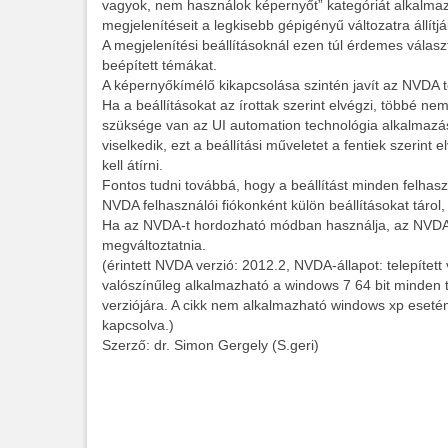
vagyok, nem használok képernyőt” kategóriát alkalmaz
megjelenítéseit a legkisebb gépigényű változatra állítj
A megjelenítési beállításoknál ezen túl érdemes válasz
beépített témákat.
A képernyőkímélő kikapcsolása szintén javít az NVDA t
Ha a beállításokat az írottak szerint elvégzi, többé
szüksége van az UI automation technológia alkalmazás
viselkedik, ezt a beállítási műveletet a fentiek szerint
kell átírni.
Fontos tudni továbbá, hogy a beállítást minden felhasz
NVDA felhasználói fiókonként külön beállításokat tárol
Ha az NVDA-t hordozható módban használja, az NVDA m
megváltoztatnia.
(érintett NVDA verzió: 2012.2, NVDA-állapot: telepítet
valószínűleg alkalmazható a windows 7 64 bit minden t
verziójára. A cikk nem alkalmazható windows xp esetén
kapcsolva.)
Szerző: dr. Simon Gergely (S.geri)