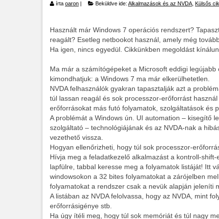
írta
oaron
|
Beküldve ide:
Alkalmazások és az NVDA
,
Külsős ci
Használt már Windows 7 operációs rendszert? Tapaszt
reagált? Esetleg netbookot használ, amely még tovább
Ha igen, nincs egyedül. Cikkünkben megoldást kínálun
Ma már a számítógépeket a Microsoft eddigi legújabb 
kimondhatjuk: a Windows 7 ma már elkerülhetetlen.
NVDA felhasználók gyakran tapasztalják azt a probl
túl lassan reagál és sok processzor-erőforrást használ
erőforrásokat más futó folyamatok, szolgáltatások és 
A problémát a Windows ún. UI automation – kisegítő l
szolgáltató – technológiájának és az NVDA-nak a hibá
vezethető vissza.
Hogyan ellenőrizheti, hogy túl sok processzor-erőforr
Hívja meg a feladatkezelő alkalmazást a kontroll-shift-
lapfülre, tabbal keresse meg a folyamatok listáját! Itt 
windowsokon a 32 bites folyamatokat a zárójelben mellé
folyamatokat a rendszer csak a nevük alapján jeleníti 
A listában az NVDA felolvassa, hogy az NVDA, mint f
erőforrásigénye stb.
Ha úgy ítéli meg, hogy túl sok memóriát és túl nagy 