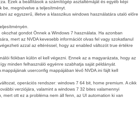
za. Ezek a beállítások a számítógép asztaltémáját és egyéb képi
ák be, megnövelve a teljesítményt.
tani az egyszerű, illetve a klasszikus windows használatára utaló előre
eljesítményén.
 nem okozhat gondot Önnek a Windows 7 használata. Ha azonban
ára, mert az NVDA kevesebb információt olvas fel vagy szokatlanul
 elvégezheti azzal az eltéréssel, hogy az enabled változót true értékre
nálói fiókban külön el kell végezni. Ennek az a magyarázata, hogy az
, így minden felhasználó egyénre szabhatja saját példányát.
appájának userconfig mappájában lévő NVDA.ini fájlt kell
t változat, operációs rendszer: windows 7 64 bit, home premium. A cikk
ovábbi verziójára, valamint a windows 7 32 bites valamennyi
, mert ott ez a probléma nem áll fenn, az UI automation ki van