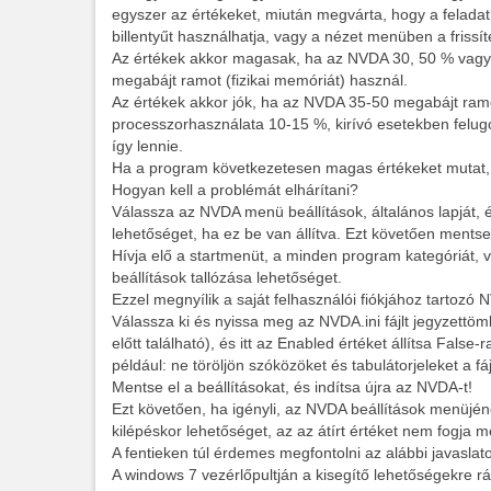
egyszer az értékeket, miután megvárta, hogy a feladatke
billentyűt használhatja, vagy a nézet menüben a frissíté
Az értékek akkor magasak, ha az NVDA 30, 50 % vagy
megabájt ramot (fizikai memóriát) használ.
Az értékek akkor jók, ha az NVDA 35-50 megabájt ramo
processzorhasználata 10-15 %, kirívó esetekben felu
így lennie.
Ha a program következetesen magas értékeket mutat, a
Hogyan kell a problémát elhárítani?
Válassza az NVDA menü beállítások, általános lapját, é
lehetőséget, ha ez be van állítva. Ezt követően mentse
Hívja elő a startmenüt, a minden program kategóriát,
beállítások tallózása lehetőséget.
Ezzel megnyílik a saját felhasználói fiókjához tartozó
Válassza ki és nyissa meg az NVDA.ini fájlt jegyzettöm
előtt található), és itt az Enabled értéket állítsa False-
például: ne töröljön szóközöket és tabulátorjeleket a fáj
Mentse el a beállításokat, és indítsa újra az NVDA-t!
Ezt követően, ha igényli, az NVDA beállítások menüjén
kilépéskor lehetőséget, az az átírt értéket nem fogja m
A fentieken túl érdemes megfontolni az alábbi javasla
A windows 7 vezérlőpultján a kisegítő lehetőségekre r