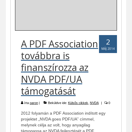
2
A PDF Association
MÁJ 2014
továbbra is
finanszírozza az
NVDA PDF/UA
támogatását
írta
oaron
|
Beküldve ide:
Külsős cikkek
,
NVDA
|
0
2012 folyamán a PDF Association indított egy
projektet „NVDA goes PDF/UA” címmel,
melynek célja az volt, hogy anyagilag
támogassa az NVDA fejlesztését a PDF