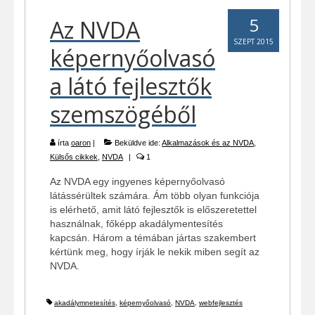
5
Az NVDA
SZEPT 2015
képernyőolvasó
a látó fejlesztők
szemszögéből
írta
oaron
|
Beküldve ide:
Alkalmazások és az NVDA
,
Külsős cikkek
,
NVDA
|
1
Az NVDA egy ingyenes képernyőolvasó
látássérültek számára. Ám több olyan funkciója
is elérhető, amit látó fejlesztők is előszeretettel
használnak, főképp akadálymentesítés
kapcsán. Három a témában jártas szakembert
kértünk meg, hogy írják le nekik miben segít az
NVDA.
akadálymnetesítés
,
képernyőolvasó
,
NVDA
,
webfejlesztés