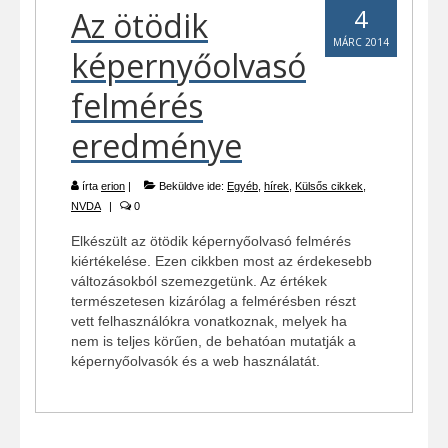
4
Az ötödik
MÁRC 2014
képernyőolvasó
felmérés
eredménye
írta
erion
|
Beküldve ide:
Egyéb
,
hírek
,
Külsős cikkek
,
NVDA
|
0
Elkészült az ötödik képernyőolvasó felmérés
kiértékelése. Ezen cikkben most az érdekesebb
változásokból szemezgetünk. Az értékek
természetesen kizárólag a felmérésben részt
vett felhasználókra vonatkoznak, melyek ha
nem is teljes körűen, de behatóan mutatják a
képernyőolvasók és a web használatát.