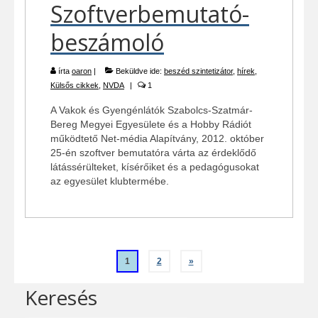
Szoftverbemutató-
beszámoló
írta
oaron
|
Beküldve ide:
beszéd szintetizátor
,
hírek
,
Külsős cikkek
,
NVDA
|
1
A Vakok és Gyengénlátók Szabolcs-Szatmár-
Bereg Megyei Egyesülete és a Hobby Rádiót
működtető Net-média Alapítvány, 2012. október
25-én szoftver bemutatóra várta az érdeklődő
látássérülteket, kísérőiket és a pedagógusokat
az egyesület klubtermébe.
Bejegyzés
1
2
»
navigáció
Keresés