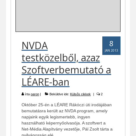
8
NVDA
JAN 2013
testközelből, azaz
Szoftverbemutató a
LÉARE-ban
írta
oaron
|
Beküldve ide:
Külsős cikkek
|
2
Október 25-én a LÉARE Rákóczi úti irodájában
bemutatásra került az NVDA program, amely
napjaink egyik legismertebb, ingyen
használható képernyőolvasója. A szoftvert a
Net-Média Alapítvány vezetője, Pál Zsolt tárta a
nyilvánosság elé.