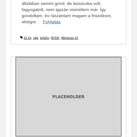
általában semmi gond, de lassúcska volt,
fagyogatott, nem igazán szerettem már. Így
gondoltam, és rászántam magam a frissítésre,
elvégre …
Folytatás
10 év
,
cikk
,
külsős
,
NVDA
,
Windows 10