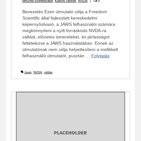
beszéd szintetizátor
,
Külsős cikkek
,
NVDA
|
0
Bevezetés Ezen útmutató célja a Freedom
Scientific által fejlesztett kereskedelmi
képernyőolvasó, a JAWS felhasználói számára
megkönnyíteni a nyílt forráskódú NVDA-ra
váltást, előzetes ismereteket, és jártasságot
feltételezve a JAWS használatában. Ennek az
útmutatónak nem célja helyettesíteni a mellékelt
felhasználói útmutatót, pusztán …
Folytatás
Jaws
,
NVDA
,
váltás