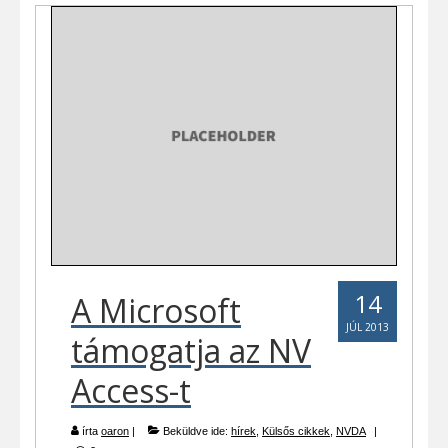
14
A Microsoft
JÚL 2013
támogatja az NV
Access-t
írta
oaron
|
Beküldve ide:
hírek
,
Külsős cikkek
,
NVDA
|