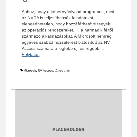
2
Ahhoz, hogy a képernyőolvasó programok, mint
az NVDA is teljesíthessék feladatukat,
elengedhetetlen, hogy hozzáférhetővé tegyék
az operációs rendszereket, ill. a harmadik féltől
származó alkalmazásokat. A Microsoft nemrég
egyéves szabad hozzáférést biztosított az NV
Access számára a legtöbb új, és régebbi …
Folytatás
Microsoft
,
NV Access
,
támogatás