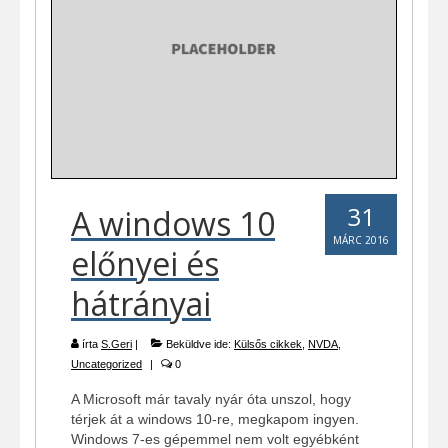
31
A windows 10
MÁRC 2016
előnyei és
hátrányai
írta
S.Geri
|
Beküldve ide:
Külsős cikkek
,
NVDA
,
Uncategorized
|
0
A Microsoft már tavaly nyár óta unszol, hogy
térjek át a windows 10-re, megkapom ingyen.
Windows 7-es gépemmel nem volt egyébként