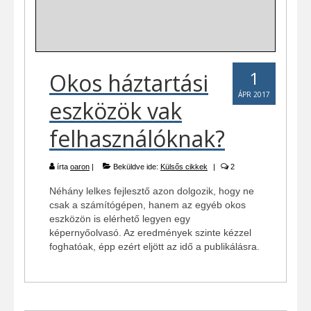
1
Okos háztartási
ÁPR 2017
eszközök vak
felhasználóknak?
írta
oaron
|
Beküldve ide:
Külsős cikkek
|
2
Néhány lelkes fejlesztő azon dolgozik, hogy ne
csak a számítógépen, hanem az egyéb okos
eszközön is elérhető legyen egy
képernyőolvasó. Az eredmények szinte kézzel
foghatóak, épp ezért eljött az idő a publikálásra.