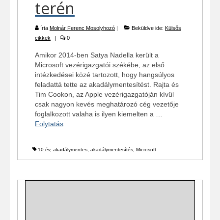
terén
írta
Molnár Ferenc Mosolyhozó
|
Beküldve ide:
Külsős
cikkek
|
0
Amikor 2014-ben Satya Nadella került a
Microsoft vezérigazgatói székébe, az első
intézkedései közé tartozott, hogy hangsúlyos
feladattá tette az akadálymentesítést. Rajta és
Tim Cookon, az Apple vezérigazgatóján kívül
csak nagyon kevés meghatározó cég vezetője
foglalkozott valaha is ilyen kiemelten a …
Folytatás
10 év
,
akadálymentes
,
akadálymentesítés
,
Microsoft