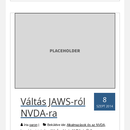
8
Váltás JAWS-ról
SZEPT 2014
NVDA-ra
írta
oaron
|
Beküldve ide:
Alkalmazások és az NVDA
,