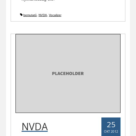
bemutató
,
NVDA
,
Vocalizer
25
NVDA
OKT 2012