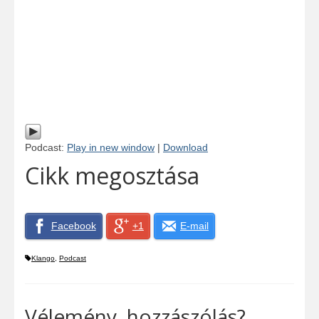
Podcast:
Play in new window
|
Download
Cikk megosztása
Facebook
+1
E-mail
Klango
,
Podcast
Vélemény, hozzászólás?