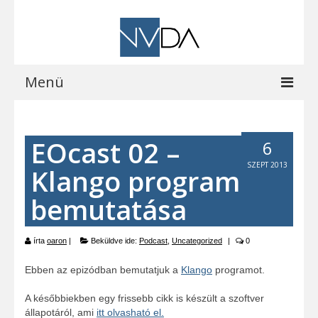
Menü
Kezdőoldal
EOcast 02 –
6
A programról
SZEPT 2013
Klango program
Letöltések
bemutatása
Vocalizer vásárlás
Blog
írta
oaron
|
Beküldve ide:
Podcast
,
Uncategorized
|
0
EOCast
Ebben az epizódban bemutatjuk a
Klango
programot.
Elérhetőségeink
A későbbiekben egy frissebb cikk is készült a szoftver
állapotáról, ami
itt olvasható el.