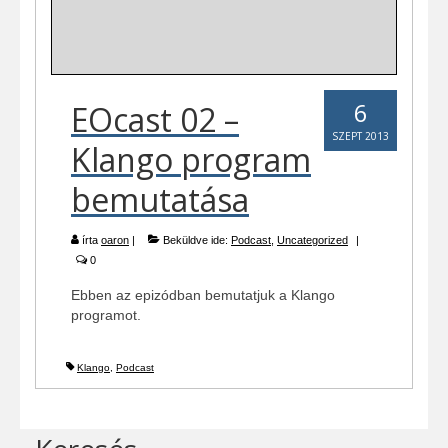
6
EOcast 02 –
SZEPT 2013
Klango program
bemutatása
írta
oaron
|
Beküldve ide:
Podcast
,
Uncategorized
|
0
Ebben az epizódban bemutatjuk a Klango
programot.
Klango
,
Podcast