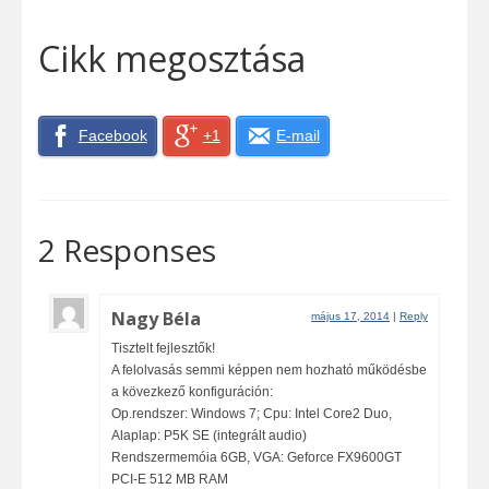
Cikk megosztása
Facebook
+1
E-mail
2 Responses
Nagy Béla
május 17, 2014
|
Reply
Tisztelt fejlesztők!
A felolvasás semmi képpen nem hozható működésbe
a kövezkező konfiguráción:
Op.rendszer: Windows 7; Cpu: Intel Core2 Duo,
Alaplap: P5K SE (integrált audio)
Rendszermemóia 6GB, VGA: Geforce FX9600GT
PCI-E 512 MB RAM