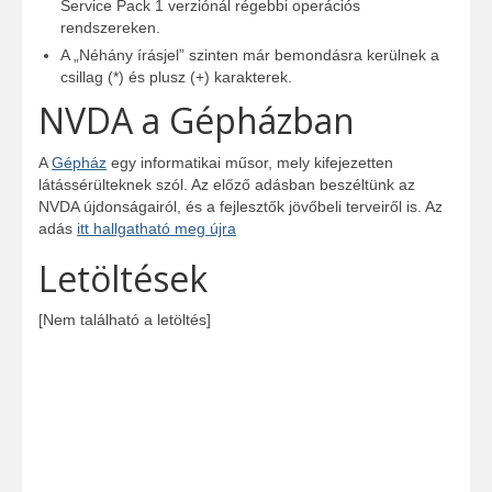
Service Pack 1 verziónál régebbi operációs
rendszereken.
A „Néhány írásjel” szinten már bemondásra kerülnek a
csillag (*) és plusz (+) karakterek.
NVDA a Gépházban
A
Gépház
egy informatikai műsor, mely kifejezetten
látássérülteknek szól. Az előző adásban beszéltünk az
NVDA újdonságairól, és a fejlesztők jövőbeli terveiről is. Az
adás
itt hallgatható meg újra
Letöltések
[Nem található a letöltés]