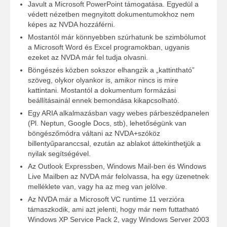
Javult a Microsoft PowerPoint támogatása. Egyedül a
védett nézetben megnyitott dokumentumokhoz nem
képes az NVDA hozzáférni.
Mostantól már könnyebben szúrhatunk be szimbólumot
a Microsoft Word és Excel programokban, ugyanis
ezeket az NVDA már fel tudja olvasni.
Böngészés közben sokszor elhangzik a „kattintható”
szöveg, olykor olyankor is, amikor nincs is mire
kattintani. Mostantól a dokumentum formázási
beállításainál ennek bemondása kikapcsolható.
Egy ARIA alkalmazásban vagy webes párbeszédpanelen
(Pl. Neptun, Google Docs, stb), lehetőségünk van
böngészőmódra váltani az NVDA+szóköz
billentyűparanccsal, ezután az ablakot áttekinthetjük a
nyilak segítségével.
Az Outlook Expressben, Windows Mail-ben és Windows
Live Mailben az NVDA már felolvassa, ha egy üzenetnek
melléklete van, vagy ha az meg van jelölve.
Az NVDA már a Microsoft VC runtime 11 verzióra
támaszkodik, ami azt jelenti, hogy már nem futtatható
Windows XP Service Pack 2, vagy Windows Server 2003