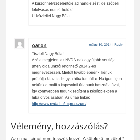
A kurzor helyzetjelentője ad hangjelzést, de szóbeli
felolvasás nem érhető el.
Üdvözlettel:Nagy Béla
oaron
május 30, 2014
|
Reply
Tisztelt Nagy Béla!
Azóta megjelent az NVDA-nak egy újabb verziója
(mely oldalunkról letölthető 2014.2-es
megnevezéssel). Mielőtt továbblépnénk, kérjük
próbálja ki azt is, hogy a hiba fennáll-e. Ha igen, írjon
nekünk e-mailt a kapcsolati űrlapunk használatával,
így könnyebben tudunk segíteni a későbbiekben a
hiba orvoslásában. Az űrlap linkje:
http://www.nvda.hu/impresszum/
Vélemény, hozzászólás?
Az e-mail címet nem tesszük közzé.
A kötelező mezőket
*