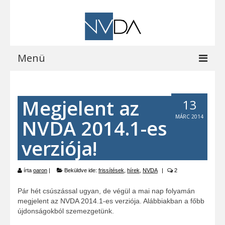
Menü
Kezdőoldal
Megjelent az
13
A programról
MÁRC 2014
NVDA 2014.1-es
Letöltések
verziója!
Vocalizer vásárlás
Blog
írta
oaron
|
Beküldve ide:
frissítések
,
hírek
,
NVDA
|
2
EOCast
Pár hét csúszással ugyan, de végül a mai nap folyamán
megjelent az NVDA 2014.1-es verziója. Alábbiakban a főbb
Elérhetőségeink
újdonságokból szemezgetünk.