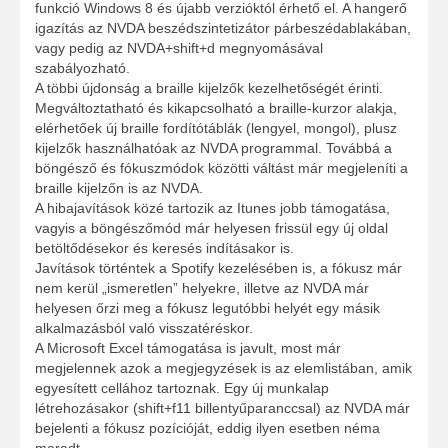
funkció Windows 8 és újabb verzióktól érhető el. A hangerő
igazítás az NVDA beszédszintetizátor párbeszédablakában,
vagy pedig az NVDA+shift+d megnyomásával
szabályozható.
A többi újdonság a braille kijelzők kezelhetőségét érinti.
Megváltoztatható és kikapcsolható a braille-kurzor alakja,
elérhetőek új braille fordítótáblák (lengyel, mongol), plusz
kijelzők használhatóak az NVDA programmal. Továbbá a
böngésző és fókuszmódok közötti váltást már megjeleníti a
braille kijelzőn is az NVDA.
A hibajavítások közé tartozik az Itunes jobb támogatása,
vagyis a böngészőmód már helyesen frissül egy új oldal
betöltődésekor és keresés indításakor is.
Javítások történtek a Spotify kezelésében is, a fókusz már
nem kerül „ismeretlen” helyekre, illetve az NVDA már
helyesen őrzi meg a fókusz legutóbbi helyét egy másik
alkalmazásból való visszatéréskor.
A Microsoft Excel támogatása is javult, most már
megjelennek azok a megjegyzések is az elemlistában, amik
egyesített cellához tartoznak. Egy új munkalap
létrehozásakor (shift+f11 billentyűparanccsal) az NVDA már
bejelenti a fókusz pozícióját, eddig ilyen esetben néma