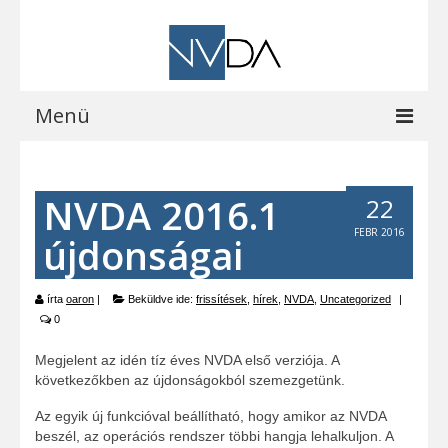
Menü
Kezdőoldal
NVDA 2016.1
22
A programról
FEBR 2016
újdonságai
Letöltések
Vocalizer vásárlás
írta
oaron
|
Beküldve ide:
frissítések
,
hírek
,
NVDA
,
Uncategorized
|
0
Blog
Megjelent az idén tíz éves NVDA első verziója. A
EOCast
következőkben az újdonságokból szemezgetünk.
Elérhetőségeink
Az egyik új funkcióval beállítható, hogy amikor az NVDA
beszél, az operációs rendszer többi hangja lehalkuljon. A