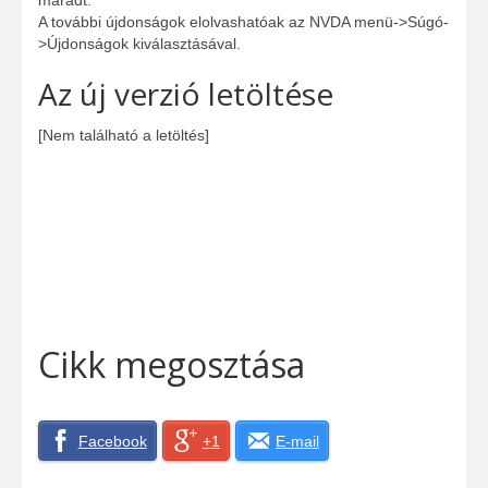
maradt.
A további újdonságok elolvashatóak az NVDA menü->Súgó-
>Újdonságok kiválasztásával.
Az új verzió letöltése
[Nem található a letöltés]
Cikk megosztása
Facebook
+1
E-mail