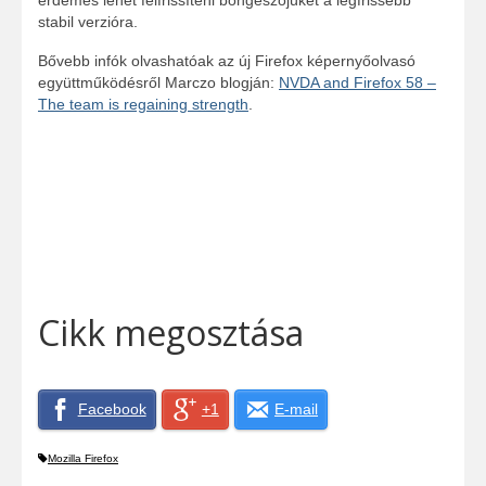
érdemes lehet felfrissíteni böngészőjüket a legfrissebb
stabil verzióra.
Bővebb infók olvashatóak az új Firefox képernyőolvasó
együttműködésről Marczo blogján:
NVDA and Firefox 58 –
The team is regaining strength
.
Cikk megosztása
Facebook
+1
E-mail
Mozilla Firefox