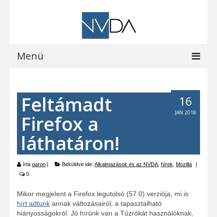
Menü
Kezdőoldal
Feltámadt
16
A programról
JAN 2018
Firefox a
Letöltések
láthatáron!
Vocalizer vásárlás
Blog
írta
oaron
|
Beküldve ide:
Alkalmazások és az NVDA
,
hírek
,
Mozilla
|
0
EOCast
Mikor megjelent a Firefox legutolsó (57.0) verziója, mi is
Elérhetőségeink
hírt adtunk
annak változásairól, a tapasztalható
hiányosságokról. Jó hírünk van a Tűzrókát használóknak,