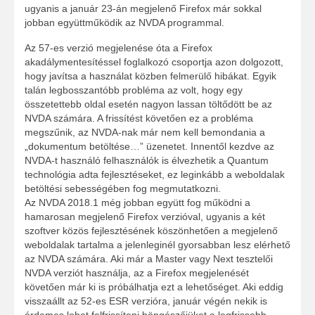
ugyanis a január 23-án megjelenő Firefox már sokkal
jobban együttműködik az NVDA programmal.
Az 57-es verzió megjelenése óta a Firefox
akadálymentesítéssel foglalkozó csoportja azon dolgozott,
hogy javítsa a használat közben felmerülő hibákat. Egyik
talán legbosszantóbb probléma az volt, hogy egy
összetettebb oldal esetén nagyon lassan töltődött be az
NVDA számára. A frissítést követően ez a probléma
megszűnik, az NVDA-nak már nem kell bemondania a
„dokumentum betöltése…” üzenetet. Innentől kezdve az
NVDA-t használó felhasználók is élvezhetik a Quantum
technológia adta fejlesztéseket, ez leginkább a weboldalak
betöltési sebességében fog megmutatkozni.
Az NVDA 2018.1 még jobban együtt fog működni a
hamarosan megjelenő Firefox verzióval, ugyanis a két
szoftver közös fejlesztésének köszönhetően a megjelenő
weboldalak tartalma a jelenleginél gyorsabban lesz elérhető
az NVDA számára. Aki már a Master vagy Next tesztelői
NVDA verziót használja, az a Firefox megjelenését
követően már ki is próbálhatja ezt a lehetőséget. Aki eddig
visszaállt az 52-es ESR verzióra, január végén nekik is