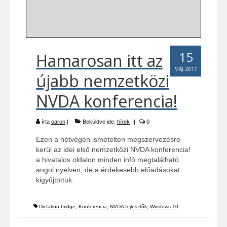
15
Hamarosan itt az
MÁJ 2017
újabb nemzetközi
NVDA konferencia!
írta
oaron
|
Beküldve ide:
hírek
|
0
Ezen a hétvégén ismételten megszervezésre
kerül az idei első nemzetközi NVDA konferencia!
a hivatalos oldalon minden infó megtalálható
angol nyelven, de a érdekesebb előadásokat
kigyűjtöttük.
Dictation bridge
,
Konferencia
,
NVDA fejlesztők
,
Windows 10