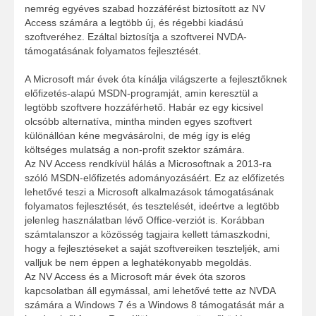
nemrég egyéves szabad hozzáférést biztosított az NV
Access számára a legtöbb új, és régebbi kiadású
szoftveréhez. Ezáltal biztosítja a szoftverei NVDA-
támogatásának folyamatos fejlesztését.
A Microsoft már évek óta kínálja világszerte a fejlesztőknek
előfizetés-alapú MSDN-programját, amin keresztül a
legtöbb szoftvere hozzáférhető. Habár ez egy kicsivel
olcsóbb alternatíva, mintha minden egyes szoftvert
különállóan kéne megvásárolni, de még így is elég
költséges mulatság a non-profit szektor számára.
Az NV Access rendkívül hálás a Microsoftnak a 2013-ra
szóló MSDN-előfizetés adományozásáért. Ez az előfizetés
lehetővé teszi a Microsoft alkalmazások támogatásának
folyamatos fejlesztését, és tesztelését, ideértve a legtöbb
jelenleg használatban lévő Office-verziót is. Korábban
számtalanszor a közösség tagjaira kellett támaszkodni,
hogy a fejlesztéseket a saját szoftvereiken teszteljék, ami
valljuk be nem éppen a leghatékonyabb megoldás.
Az NV Access és a Microsoft már évek óta szoros
kapcsolatban áll egymással, ami lehetővé tette az NVDA
számára a Windows 7 és a Windows 8 támogatását már a