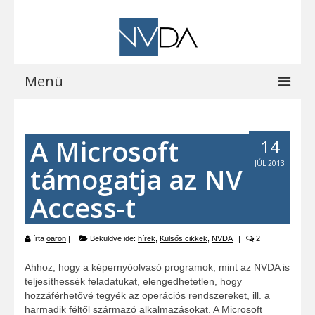
Menü
Kezdőoldal
A Microsoft
14
A programról
JÚL 2013
támogatja az NV
Letöltések
Access-t
Vocalizer vásárlás
Blog
írta
oaron
|
Beküldve ide:
hírek
,
Külsős cikkek
,
NVDA
|
2
EOCast
Ahhoz, hogy a képernyőolvasó programok, mint az NVDA is
teljesíthessék feladatukat, elengedhetetlen, hogy
Elérhetőségeink
hozzáférhetővé tegyék az operációs rendszereket, ill. a
harmadik féltől származó alkalmazásokat. A Microsoft