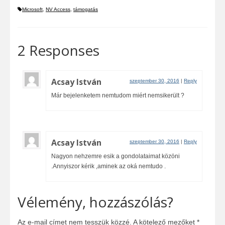
Microsoft
,
NV Access
,
támogatás
2 Responses
Acsay István
szeptember 30, 2016
|
Reply
Már bejelenketem nemtudom miért nemsikerült ?
Acsay István
szeptember 30, 2016
|
Reply
Nagyon nehzemre esik a gondolataimat közöni
.Annyiszor kérik ,aminek az oká nemtudo .
Vélemény, hozzászólás?
Az e-mail címet nem tesszük közzé.
A kötelező mezőket
*