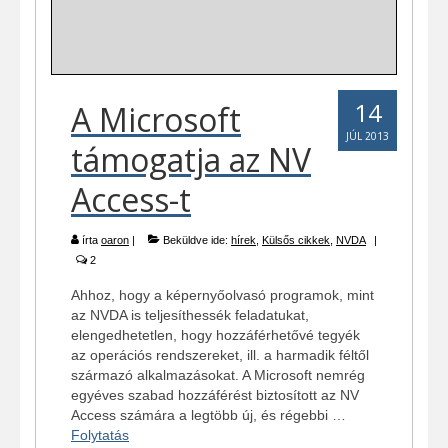
14
A Microsoft
JÚL 2013
támogatja az NV
Access-t
írta
oaron
|
Beküldve ide:
hírek
,
Külsős cikkek
,
NVDA
|
2
Ahhoz, hogy a képernyőolvasó programok, mint
az NVDA is teljesíthessék feladatukat,
elengedhetetlen, hogy hozzáférhetővé tegyék
az operációs rendszereket, ill. a harmadik féltől
származó alkalmazásokat. A Microsoft nemrég
egyéves szabad hozzáférést biztosított az NV
Access számára a legtöbb új, és régebbi …
Folytatás