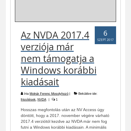
6
Az NVDA 2017.4
SZEPT 2017
verziója már
nem támogatja a
Windows korábbi
kiadásait
írta
Molnár Ferenc Mosolyhozó
|
Beküldve ide:
frissítések
,
NVDA
|
1
Hosszas megfontolás után az NV Access úgy
döntött, hogy a 2017. november végére várható
2017.4 verziótól kezdve az NVDA már nem fog
futni a Windows korábbi kiadásain. A minimális