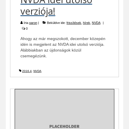
verziója!
írta
oaron
|
Beküldve ide:
frissítések
,
hírek
,
NVDA
|
0
Ahogy az már megszokott, december közepén
idén is megjelent az NVDA idei utolsó verziója.
Alábbiakban az újdonságok közül
csemegézünk.
2016.4
,
NVDA