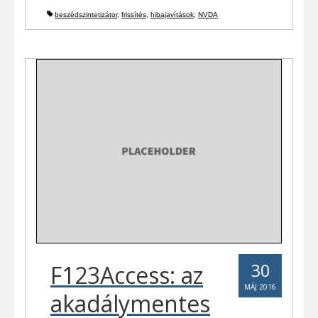
beszédszintetizátor
,
frissítés
,
hibajavítások
,
NVDA
30
F123Access: az
MÁJ 2016
akadálymentes