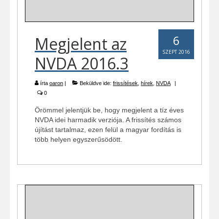
6
Megjelent az
SZEPT 2016
NVDA 2016.3
írta
oaron
|
Beküldve ide:
frissítések
,
hírek
,
NVDA
|
0
Örömmel jelentjük be, hogy megjelent a tíz éves
NVDA idei harmadik verziója. A frissítés számos
újítást tartalmaz, ezen felül a magyar fordítás is
több helyen egyszerűsödött.