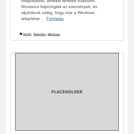
megoldások, amikkel lehetett trükközni.
Mostanra felpörögtek az események, és
eljutottunk odáig, hogy már a Windows
telepítése …
Folytatás
NVDA
,
Telepítés
,
Windows