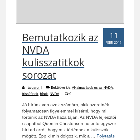
11
Bemutatkozik az
FEBR 2017
NVDA
kulisszatitkok
sorozat
írta
oaron
|
Beküldve ide:
Alkalmazások és az NVDA
,
frissítések
,
hírek
,
NVDA
|
0
Jó hírünk van azok számára, akik szeretnék
folyamatosan figyelemmel kísérni, hogy mi
történik az NVDA háza táján. Az NVDA fejlesztői
csapatból Quentin Christensen hetente egyszer
hírt ad arról, hogy mik történnek a kulisszák
mögött. Épp ki min dolgozik, mik a …
Folytatás