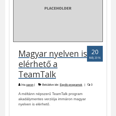
20
Magyar nyelven is
MÁJ 2016
elérhető a
TeamTalk
írta
oaron
|
Beküldve ide:
Egyéb programok
|
3
A méltánn népszerű TeamTalk program
akadálymentes verziója immáron magyar
nyelven is elérhető.