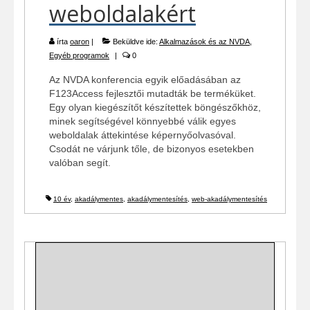
weboldalakért
írta
oaron
|
Beküldve ide:
Alkalmazások és az NVDA
,
Egyéb programok
|
0
Az NVDA konferencia egyik előadásában az
F123Access fejlesztői mutadták be terméküket.
Egy olyan kiegészítőt készítettek böngészőkhöz,
minek segítségével könnyebbé válik egyes
weboldalak áttekintése képernyőolvasóval.
Csodát ne várjunk tőle, de bizonyos esetekben
valóban segít.
10 év
,
akadálymentes
,
akadálymentesítés
,
web-akadálymentesítés