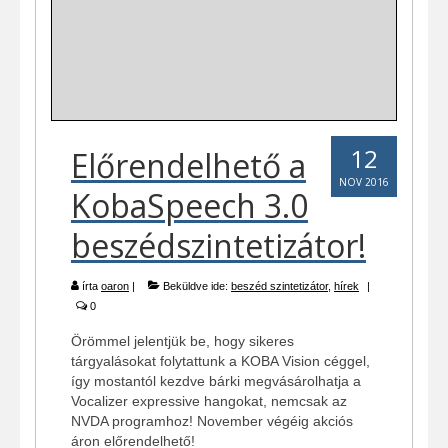
12
Előrendelhető a
NOV 2016
KobaSpeech 3.0
beszédszintetizátor!
írta
oaron
|
Beküldve ide:
beszéd szintetizátor
,
hírek
|
0
Örömmel jelentjük be, hogy sikeres
tárgyalásokat folytattunk a KOBA Vision céggel,
így mostantól kezdve bárki megvásárolhatja a
Vocalizer expressive hangokat, nemcsak az
NVDA programhoz! November végéig akciós
áron előrendelhető!