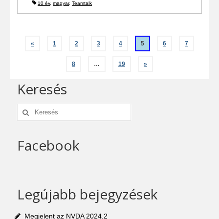
10 év
,
magyar
,
Teamtalk
Bejegyzés
«
1
2
3
4
5
6
7
navigáció
8
…
19
»
Keresés
Keresés:
Facebook
Legújabb bejegyzések
Megjelent az NVDA 2024.2