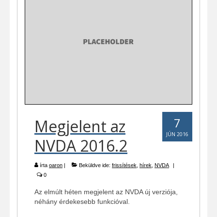
7
Megjelent az
JÚN 2016
NVDA 2016.2
írta
oaron
|
Beküldve ide:
frissítések
,
hírek
,
NVDA
|
0
Az elmúlt héten megjelent az NVDA új verziója,
néhány érdekesebb funkcióval.