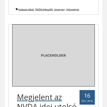
Kulissza titkok
,
NVDA fejlesztők
,
tananyag
,
újdonságok
16
Megjelent az
DEC 2016
NVDA idei utolsó