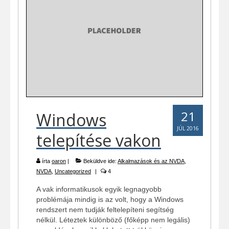
21
Windows
JÚL 2016
telepítése vakon
írta
oaron
|
Beküldve ide:
Alkalmazások és az NVDA
,
NVDA
,
Uncategorized
|
4
A vak informatikusok egyik legnagyobb
problémája mindig is az volt, hogy a Windows
rendszert nem tudják feltelepíteni segítség
nélkül. Léteztek különböző (főképp nem legális)