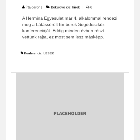
írta
oaron
|
Beküldve ide:
hírek
|
0
A Hermina Egyesület már 4. alkalommal rendezi
meg a Látássérült Emberek Segédeszköz
konferenciáját. Eddig minden évben részt
vettünk rajta, ez most sem lesz másképp.
Konferencia
,
LESEK