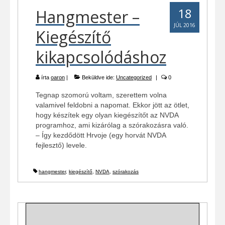
18
Hangmester –
JÚL 2016
Kiegészítő
kikapcsolódáshoz
írta
oaron
|
Beküldve ide:
Uncategorized
|
0
Tegnap szomorú voltam, szerettem volna
valamivel feldobni a napomat. Ekkor jött az ötlet,
hogy készítek egy olyan kiegészítőt az NVDA
programhoz, ami kizárólag a szórakozásra való.
– Így kezdődött Hrvoje (egy horvát NVDA
fejlesztő) levele.
hangmester
,
kiegészítő
,
NVDA
,
szórakozás